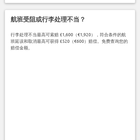
航班受阻或行李处理不当？
行李处理不当最高可索赔 £1,600（€1,920），符合条件的航
班延误和取消最高可获得 £520（€600）赔偿。免费查询您的
赔偿金额。