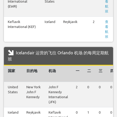
International
States
看
(EWR)
航
班
Keflavik
Iceland
Reykjavik
2
查
International (KEF)
看
航
班
Icelandair 运营的飞往 Orlando 机场 的每周定期航
班
国家
目的地
机场
一
二
三
四
United
New York
John F
2
0
0
0
States
John F
Kennedy
Kennedy
International
(JFK)
Iceland
Reykjavik
Keflavik
0
1
0
0