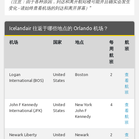
（注意：由于各种原因，到达和离开航站楼可能并且确实会发生
变化 - 请始终查看机场的到达和离开屏幕）
”
Icelandair 往返于哪些地点的 Orlando 机场？
机场
国家
地点
每
航
周
班
航
班
Logan
United
Boston
2
查
International (BOS)
States
看
航
班
John F Kennedy
United
New York
4
查
International (JFK)
States
John F
看
Kennedy
航
班
Newark Liberty
United
Newark
2
查