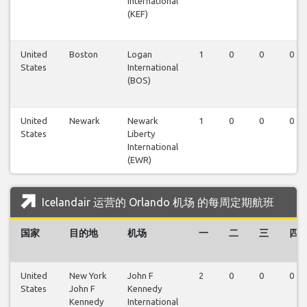
International
(KEF)
United
Boston
Logan
1
0
0
0
States
International
(BOS)
United
Newark
Newark
1
0
0
0
States
Liberty
International
(EWR)
Icelandair 运营的 Orlando 机场 的每周定期航班
国家
目的地
机场
一
二
三
四
United
New York
John F
2
0
0
0
States
John F
Kennedy
Kennedy
International