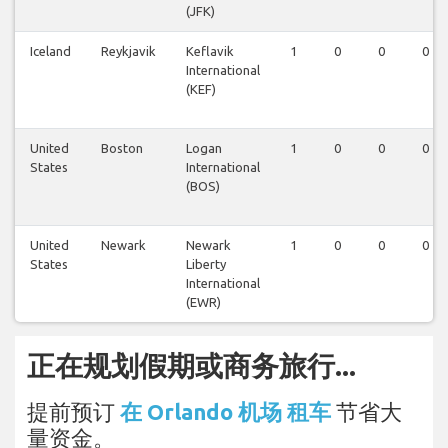
(JFK)
Iceland
Reykjavik
Keflavik
1
0
0
0
International
(KEF)
United
Boston
Logan
1
0
0
0
States
International
(BOS)
United
Newark
Newark
1
0
0
0
States
Liberty
International
(EWR)
正在规划假期或商务旅行...
提前预订
在 Orlando 机场 租车
节省大
量资金。