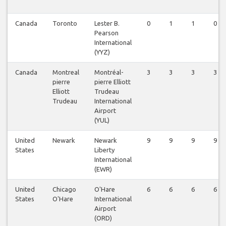
Canada
Toronto
Lester B.
0
1
1
0
Pearson
International
(YYZ)
Canada
Montreal
Montréal-
3
3
3
3
pierre
pierre Elliott
Elliott
Trudeau
Trudeau
International
Airport
(YUL)
United
Newark
Newark
9
9
9
9
States
Liberty
International
(EWR)
United
Chicago
O'Hare
6
6
6
6
States
O'Hare
International
Airport
(ORD)