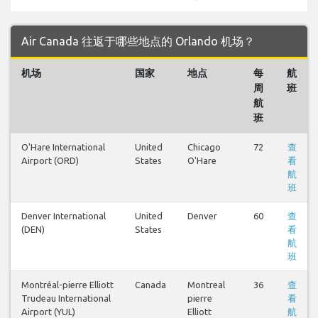
Air Canada 往返于哪些地点的 Orlando 机场？
机场
国家
地点
每
航
周
班
航
班
O'Hare International
United
Chicago
72
查
Airport (ORD)
States
O'Hare
看
航
班
Denver International
United
Denver
60
查
(DEN)
States
看
航
班
Montréal-pierre Elliott
Canada
Montreal
36
查
Trudeau International
pierre
看
Airport (YUL)
Elliott
航