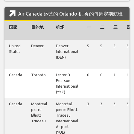
Air Canada 运营的 Orlando 机场 的每周定期航班
国家
目的地
机场
一
二
三
四
United
Denver
Denver
5
5
5
5
States
International
(DEN)
Canada
Toronto
Lester B.
0
0
1
1
Pearson
International
(YYZ)
Canada
Montreal
Montréal-
3
3
3
3
pierre
pierre Elliott
Elliott
Trudeau
Trudeau
International
Airport
(YUL)