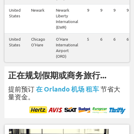
United
Newark
Newark
9
9
9
9
States
Liberty
International
(EWR)
United
Chicago
O'Hare
5
6
6
6
States
O'Hare
International
Airport
(ORD)
正在规划假期或商务旅行...
提前预订
在 Orlando 机场 租车
节省大
量资金。