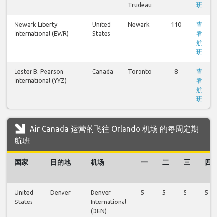
Trudeau
班
Newark Liberty
United
Newark
110
查
International (EWR)
States
看
航
班
Lester B. Pearson
Canada
Toronto
8
查
International (YYZ)
看
航
班
Air Canada 运营的飞往 Orlando 机场 的每周定期
航班
国家
目的地
机场
一
二
三
四
United
Denver
Denver
5
5
5
5
States
International
(DEN)