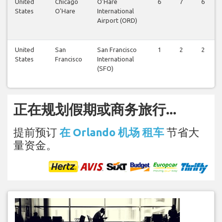
United
Chicago
O'Hare
6
7
6
States
O'Hare
International
Airport (ORD)
United
San
San Francisco
1
2
2
States
Francisco
International
(SFO)
正在规划假期或商务旅行...
提前预订
在 Orlando 机场 租车
节省大
量资金。