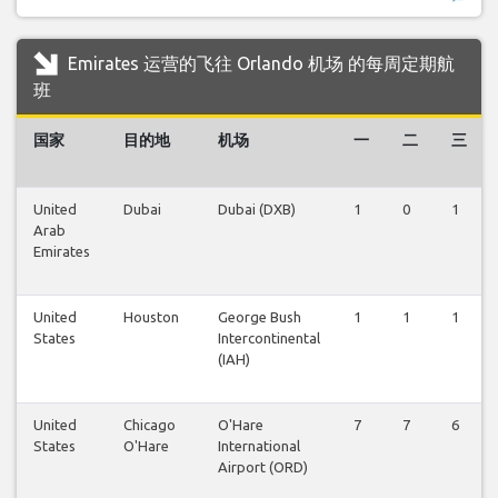
Emirates 运营的飞往 Orlando 机场 的每周定期航
班
国家
目的地
机场
一
二
三
United
Dubai
Dubai (DXB)
1
0
1
Arab
Emirates
United
Houston
George Bush
1
1
1
States
Intercontinental
(IAH)
United
Chicago
O'Hare
7
7
6
States
O'Hare
International
Airport (ORD)