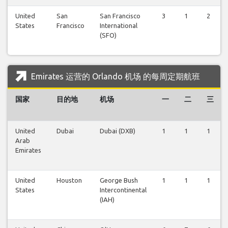
United
San
San Francisco
3
1
2
States
Francisco
International
(SFO)
Emirates 运营的 Orlando 机场 的每周定期航班
国家
目的地
机场
一
二
三
United
Dubai
Dubai (DXB)
1
1
1
Arab
Emirates
United
Houston
George Bush
1
1
1
States
Intercontinental
(IAH)