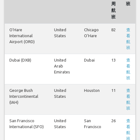
周
班
航
班
O'Hare
United
Chicago
82
查
International
States
O'Hare
看
Airport (ORD)
航
班
Dubai (DXB)
United
Dubai
13
查
Arab
看
Emirates
航
班
George Bush
United
Houston
11
查
Intercontinental
States
看
(IAH)
航
班
San Francisco
United
San
26
查
International (SFO)
States
Francisco
看
航
班