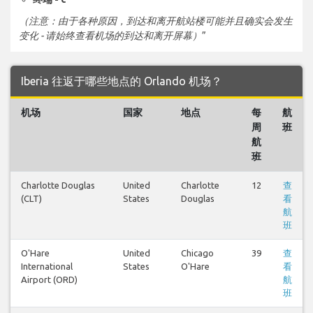
（注意：由于各种原因，到达和离开航站楼可能并且确实会发生
变化 - 请始终查看机场的到达和离开屏幕）
”
Iberia 往返于哪些地点的 Orlando 机场？
机场
国家
地点
每
航
周
班
航
班
Charlotte Douglas
United
Charlotte
12
查
(CLT)
States
Douglas
看
航
班
O'Hare
United
Chicago
39
查
International
States
O'Hare
看
Airport (ORD)
航
班