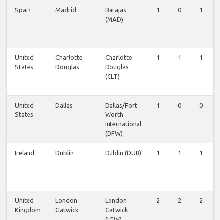
Spain
Madrid
Barajas
1
0
1
(MAD)
United
Charlotte
Charlotte
1
1
1
States
Douglas
Douglas
(CLT)
United
Dallas
Dallas/Fort
1
0
0
States
Worth
International
(DFW)
Ireland
Dublin
Dublin (DUB)
1
1
1
United
London
London
2
2
2
Kingdom
Gatwick
Gatwick
(LGW)