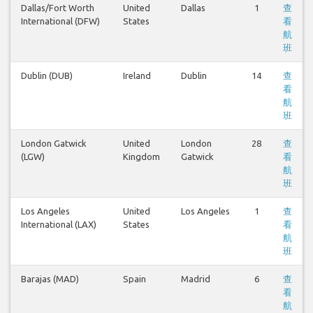
Dallas/Fort Worth
United
Dallas
1
查
International (DFW)
States
看
航
班
Dublin (DUB)
Ireland
Dublin
14
查
看
航
班
London Gatwick
United
London
28
查
(LGW)
Kingdom
Gatwick
看
航
班
Los Angeles
United
Los Angeles
1
查
International (LAX)
States
看
航
班
Barajas (MAD)
Spain
Madrid
6
查
看
航