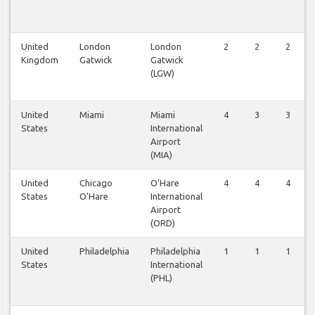
United
London
London
2
2
2
Kingdom
Gatwick
Gatwick
(LGW)
United
Miami
Miami
4
3
3
States
International
Airport
(MIA)
United
Chicago
O'Hare
4
4
4
States
O'Hare
International
Airport
(ORD)
United
Philadelphia
Philadelphia
1
1
1
States
International
(PHL)