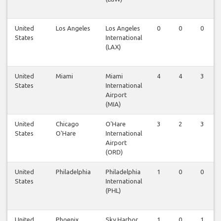
United
Los Angeles
Los Angeles
0
0
0
States
International
(LAX)
United
Miami
Miami
4
4
3
States
International
Airport
(MIA)
United
Chicago
O'Hare
3
2
3
States
O'Hare
International
Airport
(ORD)
United
Philadelphia
Philadelphia
1
0
0
States
International
(PHL)
United
Phoenix
Sky Harbor
1
0
1