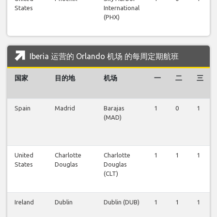
States
International
(PHX)
Iberia 运营的 Orlando 机场 的每周定期航班
国家
目的地
机场
一
二
三
Spain
Madrid
Barajas
1
0
1
(MAD)
United
Charlotte
Charlotte
1
1
1
States
Douglas
Douglas
(CLT)
Ireland
Dublin
Dublin (DUB)
1
1
1