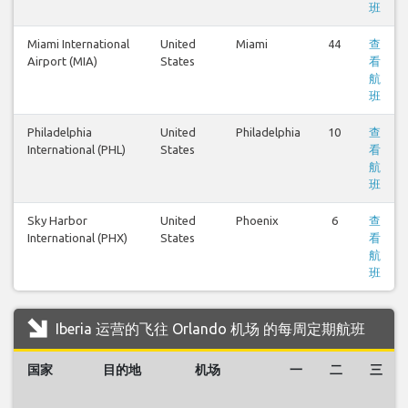
班
Miami International
United
Miami
44
查
Airport (MIA)
States
看
航
班
Philadelphia
United
Philadelphia
10
查
International (PHL)
States
看
航
班
Sky Harbor
United
Phoenix
6
查
International (PHX)
States
看
航
班
Iberia 运营的飞往 Orlando 机场 的每周定期航班
国家
目的地
机场
一
二
三