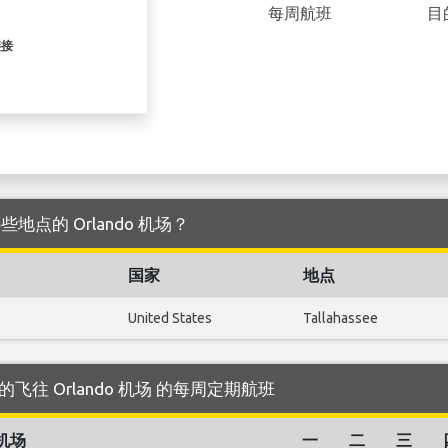
每周航班
目
链接
返于哪些地点的 Orlando 机场？
国家
地点
United States
Tallahassee
es 运营的飞往 Orlando 机场 的每周定期航班
机场
一
二
三