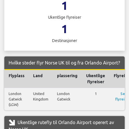
1
Ukentlige flyreiser
1
Destinasjoner
Hvilke steder flyr Norse UK til og fra Orlando Airport?
Flyplass
Land
plassering
Ukentlige
Flyreis
flyreiser
London
United
London
1
Se
Gatwick
Kingdom
Gatwick
flyreise
(LGW)
Ukentlige rutefly til Orlando Airport operert av