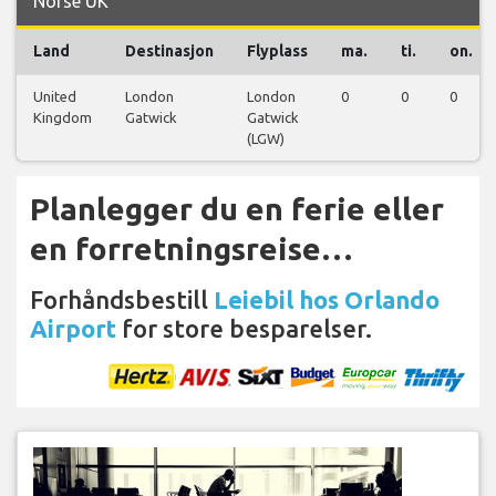
Norse UK
Land
Destinasjon
Flyplass
ma.
ti.
on.
United
London
London
0
0
0
Kingdom
Gatwick
Gatwick
(LGW)
Planlegger du en ferie eller
en forretningsreise…
Forhåndsbestill
Leiebil hos Orlando
Airport
for store besparelser.