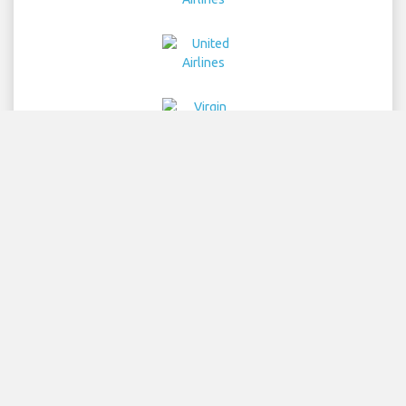
Home
Flyreiser
Biluthyrning
Flyplasstransport
Parkering
Hotels
Info & Nyheter
Ansvarsfraskrivelse
Personvern
Sitemap
COPYRIGHT © 2026 Try Quantum OU trading as
"TripTQ" and mcoorlandoairport.com (also known as
TripTQ Orlando Airport) / All Rights Reserved.
ANSVARSFRASKRIVELSE - Dette er ikke det offisielle nettstedet til
Orlando Airport