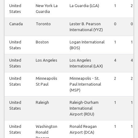
United
New York La
La Guardia (LGA)
1
2
States
Guardia
Canada
Toronto
Lester B. Pearson
0
0
International (YYZ)
United
Boston
Logan International
1
1
States
(BOS)
United
Los Angeles
Los Angeles
4
4
States
International (LAX)
United
Minneapolis
Minneapolis - St.
2
2
States
St Paul
Paul International
(MSP)
United
Raleigh
Raleigh-Durham
1
1
States
International
Airport (RDU)
United
Washington
Ronald Reagan
1
1
States
Ronald
Airport (DCA)