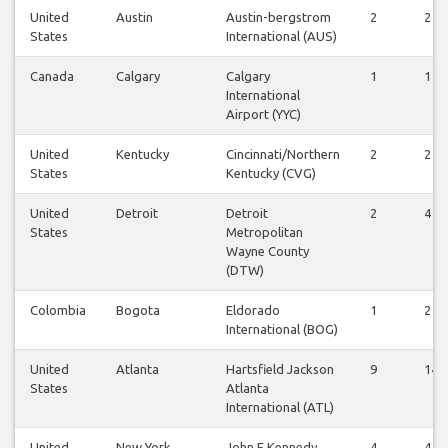
United
Austin
Austin-bergstrom
2
2
States
International (AUS)
Canada
Calgary
Calgary
1
1
International
Airport (YYC)
United
Kentucky
Cincinnati/Northern
2
2
States
Kentucky (CVG)
United
Detroit
Detroit
2
4
States
Metropolitan
Wayne County
(DTW)
Colombia
Bogota
Eldorado
1
2
International (BOG)
United
Atlanta
Hartsfield Jackson
9
14
States
Atlanta
International (ATL)
United
New York
John F Kennedy
4
4