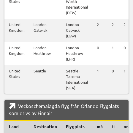
States
Worth
International
(DFW)
United
London
London
2
2
2
Kingdom
Gatwick
Gatwick
(LGW)
United
London
London
0
1
0
Kingdom
Heathrow
Heathrow
(LHR)
United
Seattle
Seattle-
1
0
1
States
Tacoma
International
(SEA)
Veckoschemalagda flyg från Orlando Flygplats
som drivs av Finnair
Land
Destination
Flygplats
må
ti
on