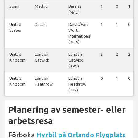
Spain
Madrid
Barajas
1
0
1
(MAD)
United
Dallas
Dallas/Fort
1
1
0
States
Worth
International
(DFW)
United
London
London
2
2
2
Kingdom
Gatwick
Gatwick
(LGW)
United
London
London
0
1
0
Kingdom
Heathrow
Heathrow
(LHR)
Planering av semester- eller
arbetsresa
Förboka
Hyrbil på Orlando Flygplats