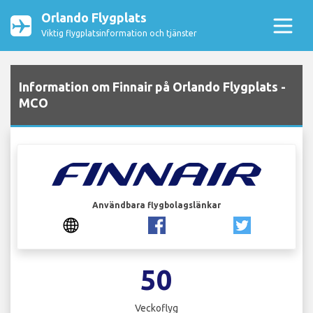
Orlando Flygplats
Viktig flygplatsinformation och tjänster
Information om Finnair på Orlando Flygplats -
MCO
Användbara flygbolagslänkar
50
Veckoflyg