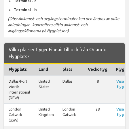
Terminal - c
Terminal - b
(Obs: Ankomst- och avgångsterminaler kan och ändras av olika
anledningar - kontrollera alltid ankomst- och
avgångsskärmarna på flygplatsen)
Vilka platser flyger Finnair till och från Orlando
Flygplats?
Flygplats
Land
plats
Veckoflyg
Flyg
Dallas/Fort
United
Dallas
8
Visa
Worth
States
flyg
International
(DFW)
London
United
London
28
Visa
Gatwick
Kingdom
Gatwick
flyg
(LGW)