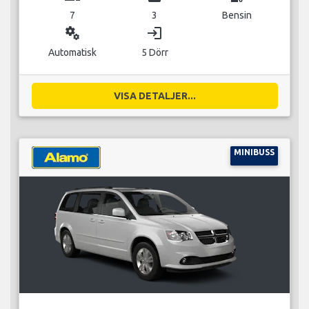
7
3
Bensin
miscellaneous_services
login
Automatisk
5 Dörr
VISA DETALJER...
MINIBUSS