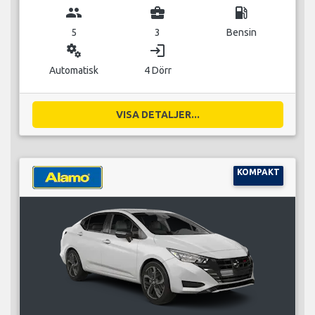
group
business_center
local_gas_station
5
3
Bensin
miscellaneous_services
login
Automatisk
4 Dörr
VISA DETALJER...
KOMPAKT