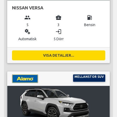
NISSAN VERSA
group
business_center
local_gas_station
5
3
Bensin
miscellaneous_services
login
Automatisk
5 Dörr
VISA DETALJER...
MELLANSTOR SUV