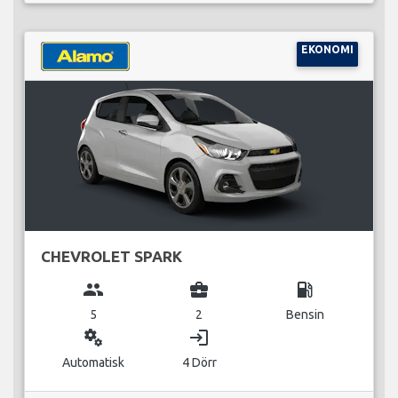
EKONOMI
CHEVROLET SPARK
group
business_center
local_gas_station
5
2
Bensin
miscellaneous_services
login
Automatisk
4 Dörr