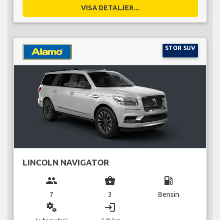
VISA DETALJER...
STOR SUV
LINCOLN NAVIGATOR
group
business_center
local_gas_station
7
3
Bensin
miscellaneous_services
login