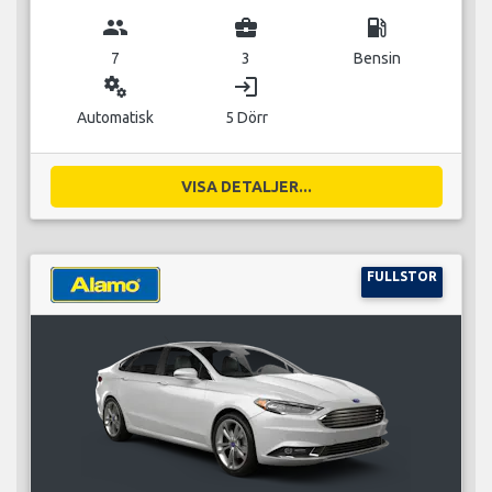
group
business_center
local_gas_station
7
3
Bensin
miscellaneous_services
login
Automatisk
5 Dörr
VISA DETALJER...
FULLSTOR