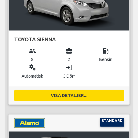
TOYOTA SIENNA
group
business_center
local_gas_station
8
2
Bensin
miscellaneous_services
login
Automatisk
5 Dörr
VISA DETALJER...
STANDARD