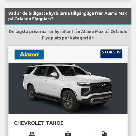
Vad är de billigaste hyrbilarna tillgängliga från Alamo Max
på Orlando Flygplats?
De lägsta priserna för hyrbilar från Alamo Max på Orlando
Flygplats per kategori är:
STOR SUV
CHEVROLET TAHOE
group
business_center
local_gas_station