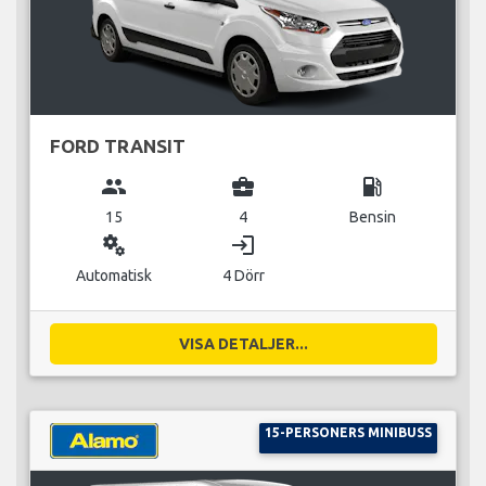
FORD TRANSIT
group
business_center
local_gas_station
15
4
Bensin
miscellaneous_services
login
Automatisk
4 Dörr
VISA DETALJER...
15-PERSONERS MINIBUSS