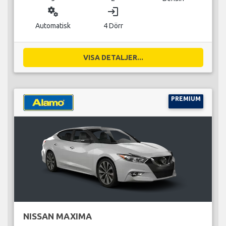
miscellaneous_services
login
Automatisk
4 Dörr
VISA DETALJER...
PREMIUM
NISSAN MAXIMA