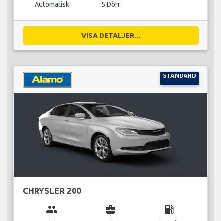
Automatisk
5 Dörr
VISA DETALJER...
STANDARD
CHRYSLER 200
group
business_center
local_gas_station