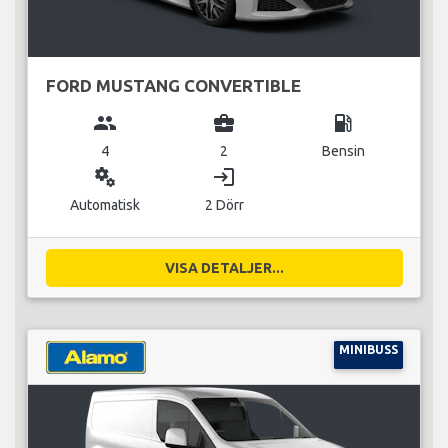
FORD MUSTANG CONVERTIBLE
group
business_center
local_gas_station
4
2
Bensin
miscellaneous_services
login
Automatisk
2 Dörr
VISA DETALJER...
MINIBUSS