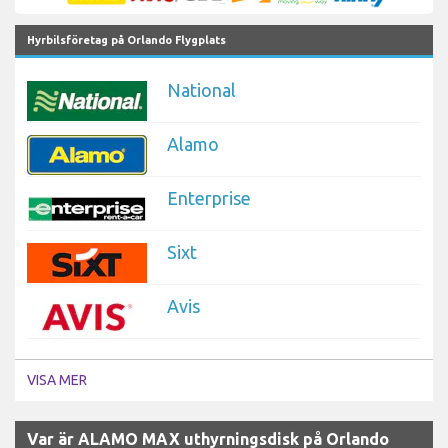
Hyrbilsföretag på Orlando Flygplats
National
Alamo
Enterprise
Sixt
Avis
VISA MER
Var är ALAMO MAX uthyrningsdisk på Orlando