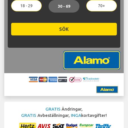
18 - 29
70+
30 - 69
SÖK
GRATIS
Ändringar,
GRATIS
Avbeställningar,
INGA
kortavgifter!