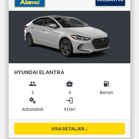
HYUNDAI ELANTRA
group
business_center
local_gas_station
5
4
Bensin
miscellaneous_services
login
Automatisk
4 Dörr
VISA DETALJER...