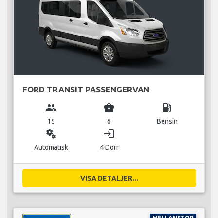
FORD TRANSIT PASSENGERVAN
group
business_center
local_gas_station
15
6
Bensin
miscellaneous_services
login
Automatisk
4 Dörr
VISA DETALJER...
MELLANSTOR