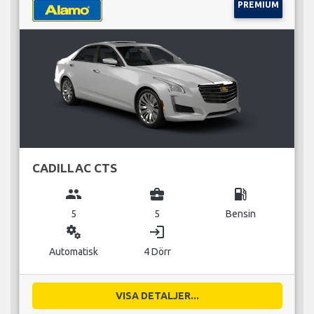
PREMIUM
CADILLAC CTS
group
business_center
local_gas_station
5
5
Bensin
miscellaneous_services
login
Automatisk
4 Dörr
VISA DETALJER...