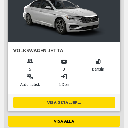
VOLKSWAGEN JETTA
group
business_center
local_gas_station
5
3
Bensin
miscellaneous_services
login
Automatisk
2 Dörr
VISA DETALJER...
VISA ALLA