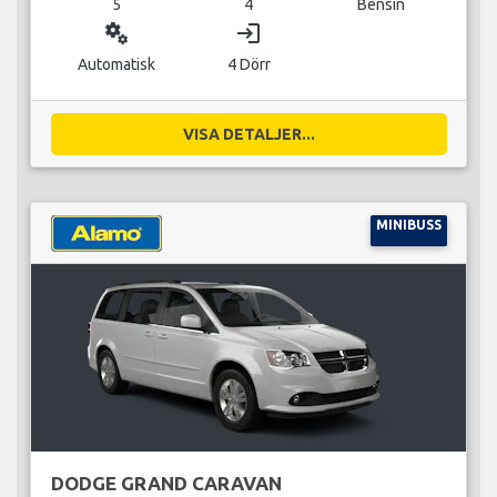
5
4
Bensin
miscellaneous_services
login
Automatisk
4 Dörr
VISA DETALJER...
MINIBUSS
DODGE GRAND CARAVAN