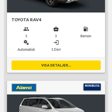
TOYOTA RAV4
group
business_center
local_gas_station
5
3
Bensin
miscellaneous_services
login
Automatisk
5 Dörr
VISA DETALJER...
MINIBUSS