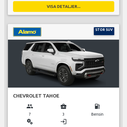
VISA DETALJER...
STOR SUV
CHEVROLET TAHOE
group
business_center
local_gas_station
7
3
Bensin
miscellaneous_services
login