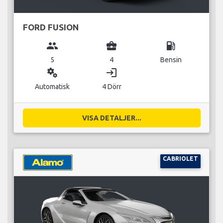
FORD FUSION
group
business_center
local_gas_station
5
4
Bensin
miscellaneous_services
login
Automatisk
4 Dörr
VISA DETALJER...
CABRIOLET