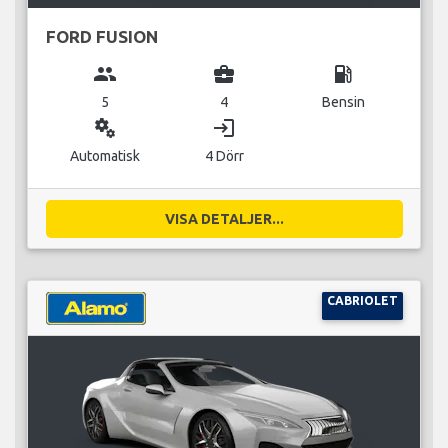
FORD FUSION
group
business_center
local_gas_station
5
4
Bensin
miscellaneous_services
login
Automatisk
4 Dörr
VISA DETALJER...
CABRIOLET