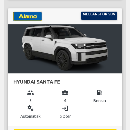
MELLANSTOR SUV
HYUNDAI SANTA FE
group
business_center
local_gas_station
5
4
Bensin
miscellaneous_services
login
Automatisk
5 Dörr