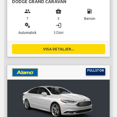
DODGE GRAND CARAVAN
group
business_center
local_gas_station
7
3
Bensin
miscellaneous_services
login
Automatisk
5 Dörr
VISA DETALJER...
FULLSTOR