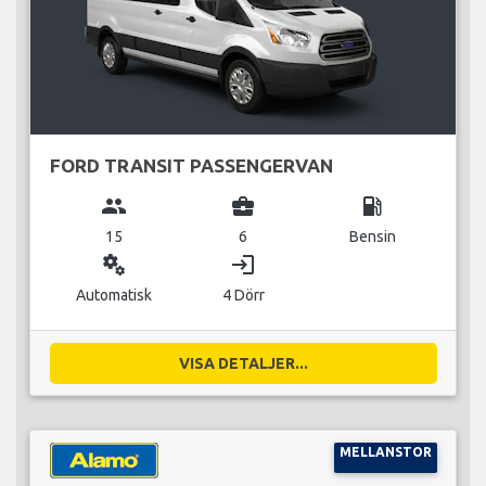
FORD TRANSIT PASSENGERVAN
group
business_center
local_gas_station
15
6
Bensin
miscellaneous_services
login
Automatisk
4 Dörr
VISA DETALJER...
MELLANSTOR