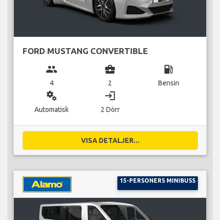
FORD MUSTANG CONVERTIBLE
group
business_center
local_gas_station
4
2
Bensin
miscellaneous_services
login
Automatisk
2 Dörr
VISA DETALJER...
15-PERSONERS MINIBUSS