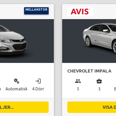
MELLANSTOR
CHEVROLET IMPALA
miscellaneous_services
login
group
business_center
n
Automatisk
4 Dörr
5
3
JER...
VISA 