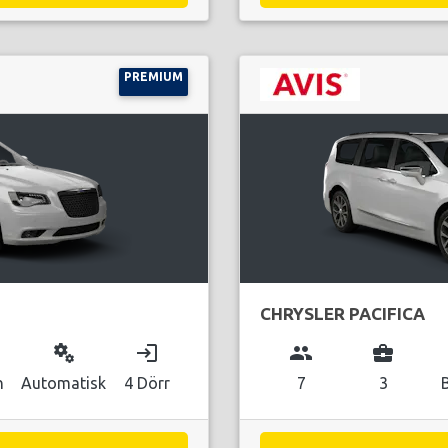
PREMIUM
CHRYSLER PACIFICA
miscellaneous_services
login
group
business_center
n
Automatisk
4 Dörr
7
3