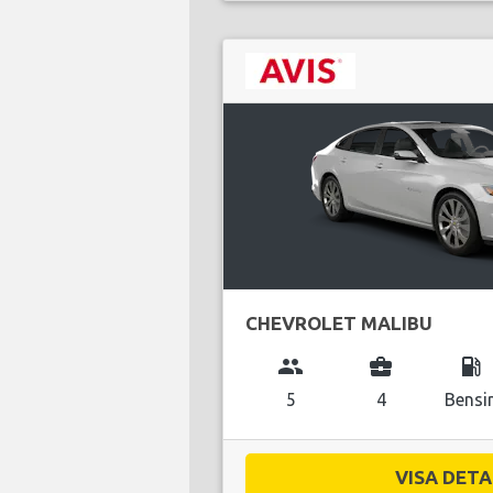
CHEVROLET MALIBU
group
business_center
local_gas_station
5
4
Bensi
VISA DETAL