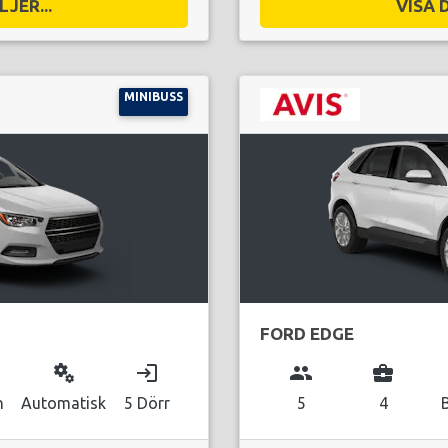
JER...
VISA 
MINIBUSS
FORD EDGE
miscellaneous_services
login
group
business_center
n
Automatisk
5 Dörr
5
4