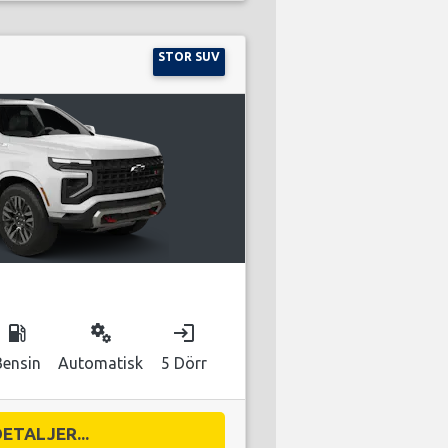
STOR SUV
local_gas_station
miscellaneous_services
login
Bensin
Automatisk
5 Dörr
DETALJER...