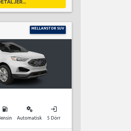
DETALJER...
MELLANSTOR SUV
local_gas_station
miscellaneous_services
login
Bensin
Automatisk
5 Dörr