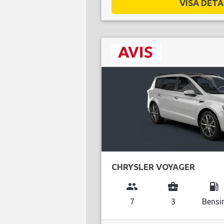
VISA DETAL
CHRYSLER VOYAGER
group
business_center
local_gas_station
7
3
Bensi