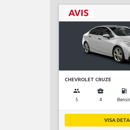
CHEVROLET CRUZE
group
business_center
local_gas_station
5
4
Bensi
VISA DETAL