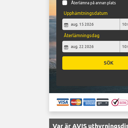
Återlämna på annan plats
Upphämtningsdatum
Återlämningsdag
SÖK
Var är AVIS uthyrningsdi