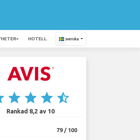
YHETER
HOTELL
svenska
ar
star
star
star
star_half
Rankad 8,2 av 10
79 / 100