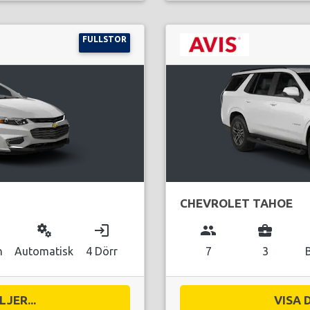
FULLSTOR
CHEVROLET TAHOE
miscellaneous_services
login
group
business_center
n
Automatisk
4 Dörr
7
3
JER...
VISA 