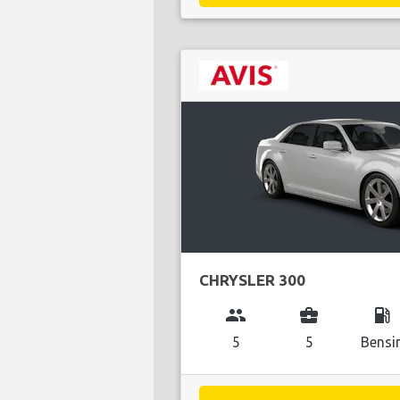
CHRYSLER 300
group
business_center
local_gas_station
5
5
Bensi