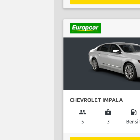
CHEVROLET IMPALA
group
business_center
local_gas_station
5
3
Bensi