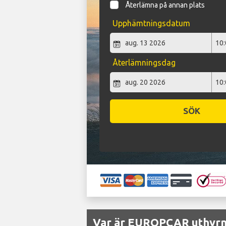
Återlämna på annan plats
Upphämtningsdatum
Återlämningsdag
SÖK
Var är EUROPCAR uthyrni