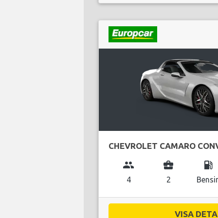
CHEVROLET CAMARO CONV
group
business_center
local_gas_station
4
2
Bensi
VISA DETAL