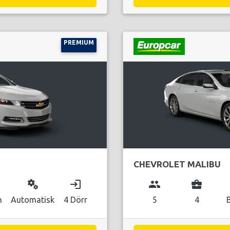
PREMIUM
CHEVROLET MALIBU
miscellaneous_services
login
group
business_center
n
Automatisk
4 Dörr
5
4