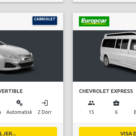
CABRIOLET
ERTIBLE
CHEVROLET EXPRESS
miscellaneous_services
login
group
business_center
n
Automatisk
2 Dörr
15
6
JER...
VISA 