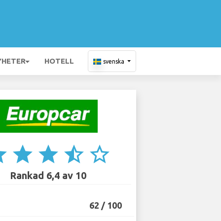
YHETER
HOTELL
svenska
ar
star
star
star_half
star_border
Rankad 6,4 av 10
62 / 100