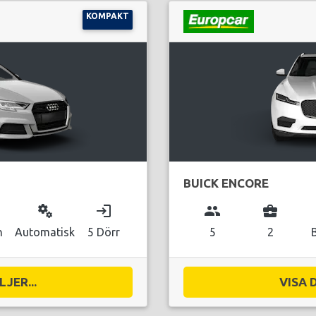
KOMPAKT
BUICK ENCORE
miscellaneous_services
login
group
business_center
n
Automatisk
5 Dörr
5
2
JER...
VISA 