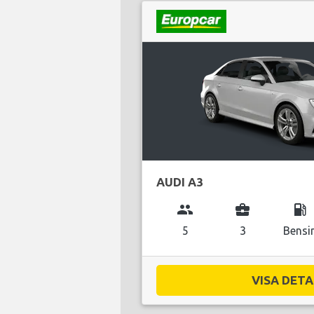
AUDI A3
group
business_center
local_gas_station
5
3
Bensi
VISA DETAL