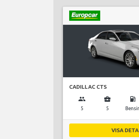
CADILLAC CTS
group
business_center
local_gas_station
5
5
Bensi
VISA DETAL