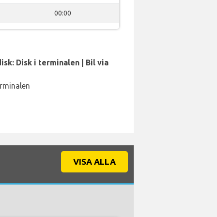
00:00
sk: Disk i terminalen | Bil via
erminalen
VISA ALLA