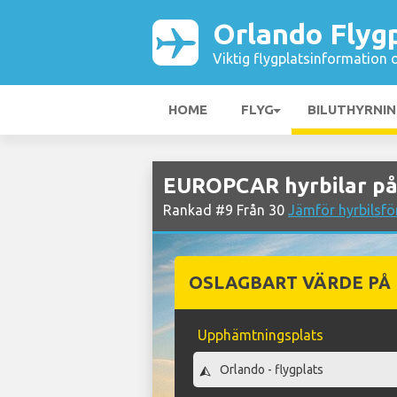
Orlando Flyg
Viktig flygplatsinformation 
HOME
FLYG
BILUTHYRNI
EUROPCAR hyrbilar på
Rankad #9 Från 30
Jämför hyrbilsfö
OSLAGBART VÄRDE PÅ
Upphämtningsplats