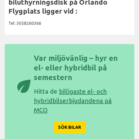
biluthyrningsdisk på Orlando
Flygplats ligger vid :
Tel: 3058260366
Var miljövänlig – hyr en
el- eller hybridbil på
semestern
eco
Hitta de
billigaste el- och
hybridbilserbjudandena på
MCO
SÖK BILAR