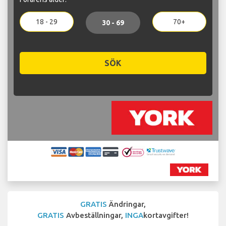
18 - 29
70+
30 - 69
SÖK
GRATIS
Ändringar,
GRATIS
Avbeställningar,
INGA
kortavgifter!