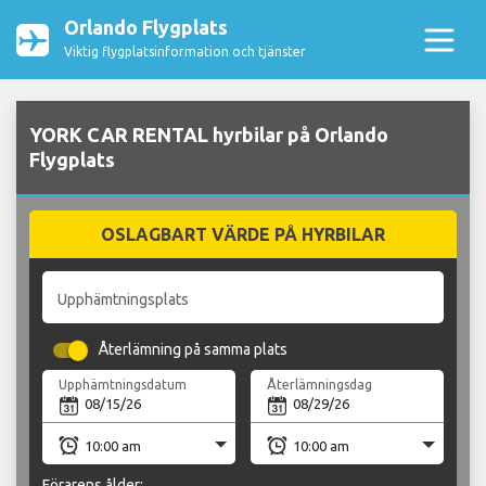
Orlando Flygplats
Viktig flygplatsinformation och tjänster
YORK CAR RENTAL hyrbilar på Orlando
Flygplats
OSLAGBART VÄRDE PÅ HYRBILAR
Upphämtningsplats
Återlämning på samma plats
Upphämtningsdatum
Återlämningsdag
Förarens ålder: