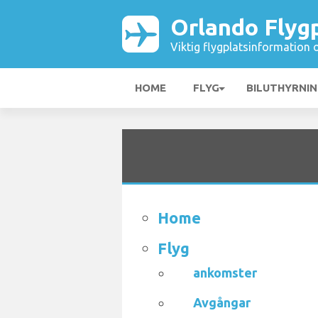
Orlando Flyg
Viktig flygplatsinformation 
HOME
FLYG
BILUTHYRNI
Home
Flyg
ankomster
Avgångar