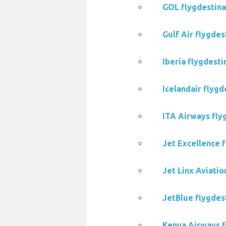
GOL flygdestinat
Gulf Air flygdes
Iberia flygdesti
Icelandair flygd
ITA Airways flyg
Jet Excellence f
Jet Linx Aviatio
JetBlue flygdest
Kenya Airways f