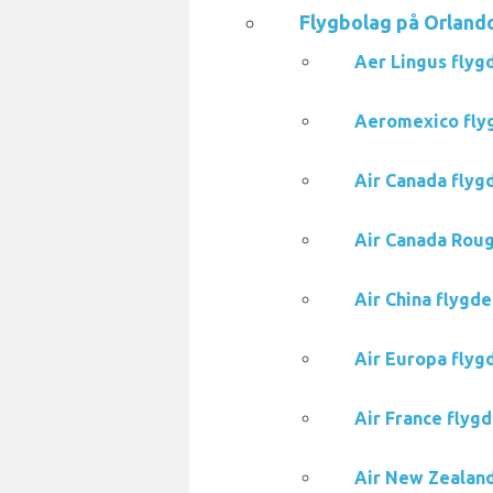
Flygbolag på Orland
Aer Lingus flygd
Aeromexico flyg
Air Canada flygd
Air Canada Roug
Air China flygde
Air Europa flygd
Air France flygd
Air New Zealand 