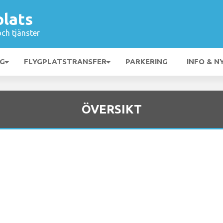
plats
och tjänster
NG
FLYGPLATSTRANSFER
PARKERING
INFO & N
ÖVERSIKT