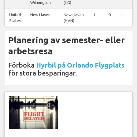
Wilmington
(ILG)
United
New Haven
New Haven
1
0
1
States
(HVN)
Planering av semester- eller
arbetsresa
Förboka
Hyrbil på Orlando Flygplats
för stora besparingar.