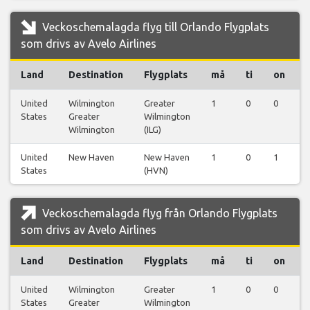
Veckoschemalagda flyg till Orlando Flygplats
som drivs av Avelo Airlines
Land
Destination
Flygplats
må
ti
on
United
Wilmington
Greater
1
0
0
States
Greater
Wilmington
Wilmington
(ILG)
United
New Haven
New Haven
1
0
1
States
(HVN)
Veckoschemalagda flyg från Orlando Flygplats
som drivs av Avelo Airlines
Land
Destination
Flygplats
må
ti
on
United
Wilmington
Greater
1
0
0
States
Greater
Wilmington