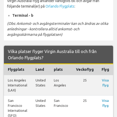
Virgin Australia-flyg anländer vanligtvis till och avgår från
följande terminal(er) på
Orlando Flygplats
:
Terminal - b
(Obs: Ankomst- och avgångsterminaler kan och ändras av olika
anledningar - kontrollera alltid ankomst- och
avgångsskärmarna på flygplatsen)
Vilka platser flyger Virgin Australia till och från
Orlando Flygplats?
Flygplats
Land
plats
Veckoflyg
Flyg
Los Angeles
United
Los
25
Visa
International
States
Angeles
flyg
(LAX)
San
United
San
25
Visa
Francisco
States
Francisco
flyg
International
(SFO)