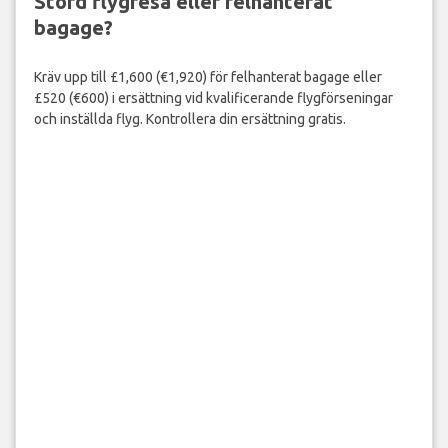
Störd flygresa eller felhanterat
bagage?
Kräv upp till £1,600 (€1,920) för felhanterat bagage eller
£520 (€600) i ersättning vid kvalificerande flygförseningar
och inställda flyg. Kontrollera din ersättning gratis.