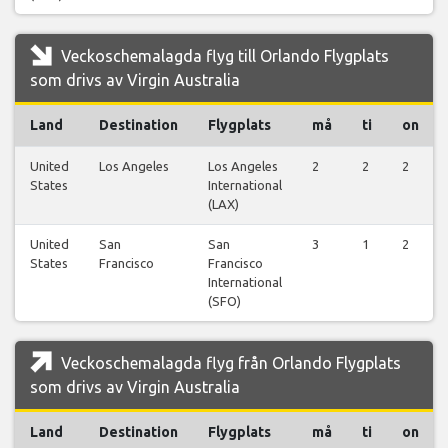
Veckoschemalagda flyg till Orlando Flygplats
som drivs av Virgin Australia
Land
Destination
Flygplats
må
ti
on
United
Los Angeles
Los Angeles
2
2
2
States
International
(LAX)
United
San
San
3
1
2
States
Francisco
Francisco
International
(SFO)
Veckoschemalagda flyg från Orlando Flygplats
som drivs av Virgin Australia
Land
Destination
Flygplats
må
ti
on