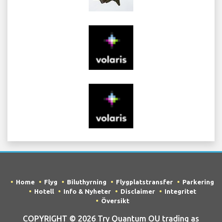
Home
Flyg
Biluthyrning
Flygplatstransfer
Parkering
Hotell
Info & Nyheter
Disclaimer
Integritet
Översikt
COPYRIGHT © 2026 Try Quantum OU trading as