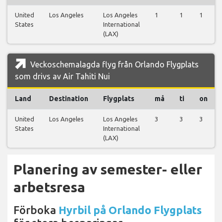
United
Los Angeles
Los Angeles
1
1
1
States
International
(LAX)
Veckoschemalagda flyg från Orlando Flygplats
som drivs av Air Tahiti Nui
Land
Destination
Flygplats
må
ti
on
United
Los Angeles
Los Angeles
3
3
3
States
International
(LAX)
Planering av semester- eller
arbetsresa
Förboka
Hyrbil på Orlando Flygplats