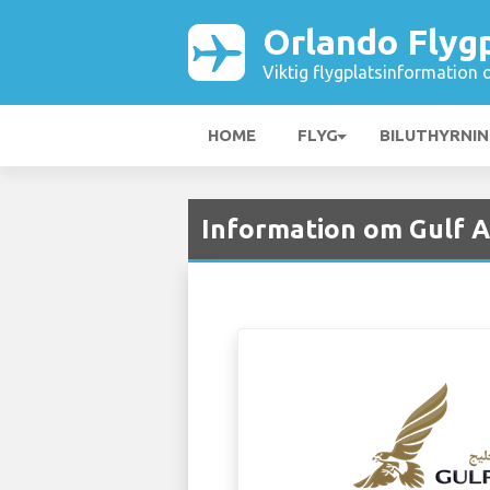
Orlando Flyg
Viktig flygplatsinformation 
HOME
FLYG
BILUTHYRNI
Information om Gulf A