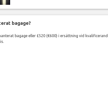
nterat bagage?
lhanterat bagage eller £520 (€600) i ersättning vid kvalificeran
is.