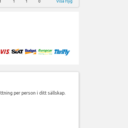
1
1
1
0
Visa flyg
ttning per person i ditt sällskap.