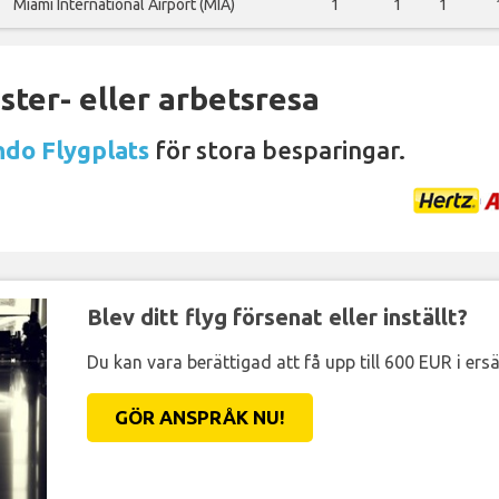
Miami International Airport (MIA)
1
1
1
ter- eller arbetsresa
ndo Flygplats
för stora besparingar.
Blev ditt flyg försenat eller inställt?
Du kan vara berättigad att få upp till 600 EUR i ersä
GÖR ANSPRÅK NU!