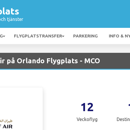
plats
och tjänster
NG
FLYGPLATSTRANSFER
PARKERING
INFO & N
ir på Orlando Flygplats - MCO
12
Veckoflyg
Destin