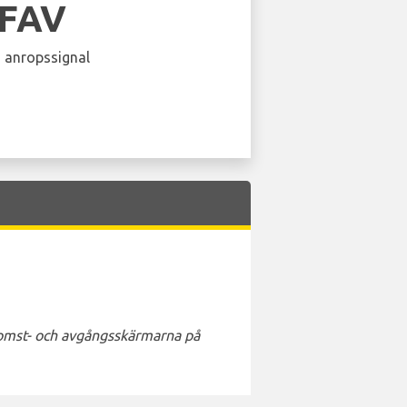
LFAV
 anropssignal
nkomst- och avgångsskärmarna på