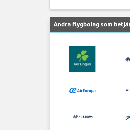
Andra flygbolag som betjä