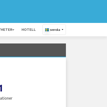
YHETER
HOTELL
svenska
1
ationer