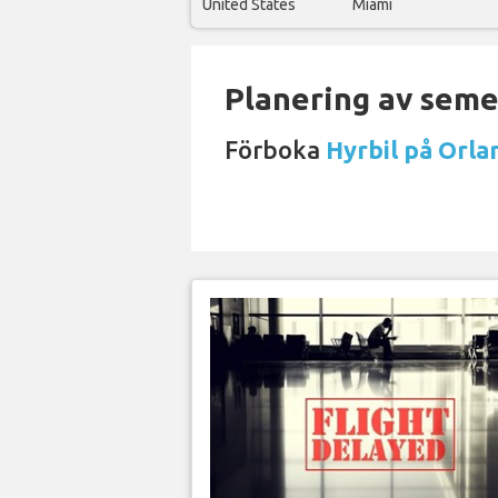
United States
Miami
Planering av semes
Förboka
Hyrbil på Orla