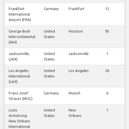
Frankfurt
Germany
Frankfurt
12
V
International
f
Airport (FRA)
George Bush
United
Houston
95
V
Intercontinental
States
f
(IAH)
Jacksonville,
United
Jacksonville
1
V
(JAX)
States
f
Los Angeles
United
Los Angeles
26
V
International
States
f
(LAX)
Franz Josef
Germany
Munich
6
V
Strauss (MUC)
f
Louis
United
New
1
V
Armstrong
States
Orleans
f
New Orléans
International