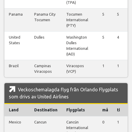
(TPA)
Panama
Panama City
Tocumen
5
5
5
Tocumen
International
(PTY)
United
Dulles
Washington
5
4
5
States
Dulles
International
(IAD)
Brazil
Campinas
Viracopos
1
1
1
Viracopos
(VCP)
Veckoschemalagda flyg från Orlando Flygplats
som drivs av United Airlines
Land
Destination
Flygplats
må
ti
o
Mexico
Cancun
Cancún
0
1
0
International