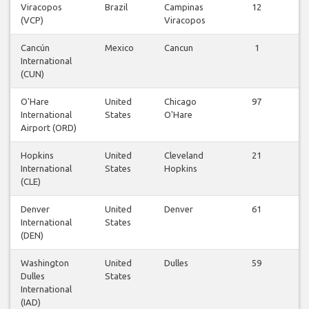
Viracopos
Brazil
Campinas
12
V
(VCP)
Viracopos
f
Cancún
Mexico
Cancun
1
V
International
f
(CUN)
O'Hare
United
Chicago
97
V
International
States
O'Hare
f
Airport (ORD)
Hopkins
United
Cleveland
21
V
International
States
Hopkins
f
(CLE)
Denver
United
Denver
61
V
International
States
f
(DEN)
Washington
United
Dulles
59
V
Dulles
States
f
International
(IAD)