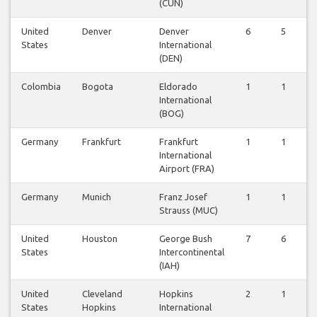
(CUN)
United
Denver
Denver
6
5
5
States
International
(DEN)
Colombia
Bogota
Eldorado
1
1
1
International
(BOG)
Germany
Frankfurt
Frankfurt
1
1
1
International
Airport (FRA)
Germany
Munich
Franz Josef
1
1
1
Strauss (MUC)
United
Houston
George Bush
7
6
6
States
Intercontinental
(IAH)
United
Cleveland
Hopkins
2
1
1
States
Hopkins
International