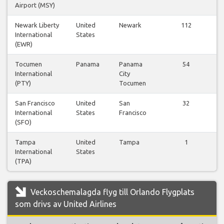
Airport (MSY)
Newark Liberty
United
Newark
112
V
International
States
f
(EWR)
Tocumen
Panama
Panama
54
V
International
City
f
(PTY)
Tocumen
San Francisco
United
San
32
V
International
States
Francisco
f
(SFO)
Tampa
United
Tampa
1
V
International
States
f
(TPA)
Veckoschemalagda flyg till Orlando Flygplats
som drivs av United Airlines