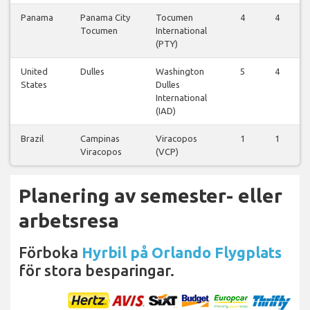
Panama
Panama City
Tocumen
4
4
4
Tocumen
International
(PTY)
United
Dulles
Washington
5
4
4
States
Dulles
International
(IAD)
Brazil
Campinas
Viracopos
1
1
1
Viracopos
(VCP)
Planering av semester- eller
arbetsresa
Förboka
Hyrbil på Orlando Flygplats
för stora besparingar.