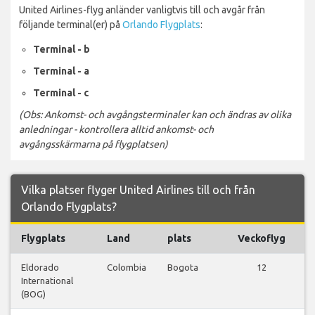
United Airlines-flyg anländer vanligtvis till och avgår från
följande terminal(er) på
Orlando Flygplats
:
Terminal - b
Terminal - a
Terminal - c
(Obs: Ankomst- och avgångsterminaler kan och ändras av olika
anledningar - kontrollera alltid ankomst- och
avgångsskärmarna på flygplatsen)
Vilka platser flyger United Airlines till och från
Orlando Flygplats?
Flygplats
Land
plats
Veckoflyg
F
Eldorado
Colombia
Bogota
12
V
International
f
(BOG)