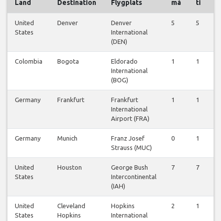
Land
Destination
Flygplats
må
ti
o
United
Denver
Denver
5
5
5
States
International
(DEN)
Colombia
Bogota
Eldorado
1
1
1
International
(BOG)
Germany
Frankfurt
Frankfurt
1
1
1
International
Airport (FRA)
Germany
Munich
Franz Josef
0
1
0
Strauss (MUC)
United
Houston
George Bush
7
7
6
States
Intercontinental
(IAH)
United
Cleveland
Hopkins
2
1
1
States
Hopkins
International