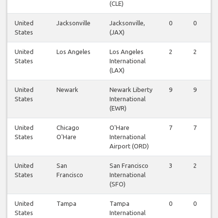
(CLE)
United
Jacksonville
Jacksonville,
0
0
0
States
(JAX)
United
Los Angeles
Los Angeles
2
2
2
States
International
(LAX)
United
Newark
Newark Liberty
9
9
9
States
International
(EWR)
United
Chicago
O'Hare
7
7
6
States
O'Hare
International
Airport (ORD)
United
San
San Francisco
3
2
2
States
Francisco
International
(SFO)
United
Tampa
Tampa
0
0
0
States
International