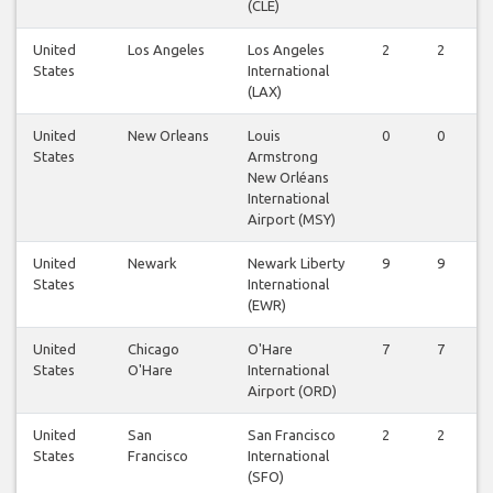
(CLE)
United
Los Angeles
Los Angeles
2
2
2
States
International
(LAX)
United
New Orleans
Louis
0
0
1
States
Armstrong
New Orléans
International
Airport (MSY)
United
Newark
Newark Liberty
9
9
9
States
International
(EWR)
United
Chicago
O'Hare
7
7
7
States
O'Hare
International
Airport (ORD)
United
San
San Francisco
2
2
2
States
Francisco
International
(SFO)