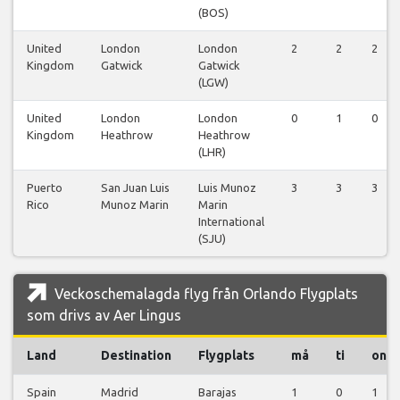
(BOS)
United
London
London
2
2
2
Kingdom
Gatwick
Gatwick
(LGW)
United
London
London
0
1
0
Kingdom
Heathrow
Heathrow
(LHR)
Puerto
San Juan Luis
Luis Munoz
3
3
3
Rico
Munoz Marin
Marin
International
(SJU)
Veckoschemalagda flyg från Orlando Flygplats
som drivs av Aer Lingus
Land
Destination
Flygplats
må
ti
on
Spain
Madrid
Barajas
1
0
1