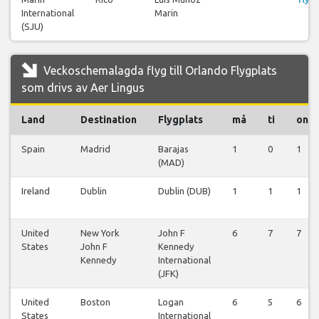
International
Marin
(SJU)
Veckoschemalagda flyg till Orlando Flygplats
som drivs av Aer Lingus
Land
Destination
Flygplats
må
ti
on
Spain
Madrid
Barajas
1
0
1
(MAD)
Ireland
Dublin
Dublin (DUB)
1
1
1
United
New York
John F
6
7
7
States
John F
Kennedy
Kennedy
International
(JFK)
United
Boston
Logan
6
5
6
States
International