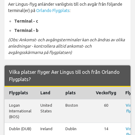
Aer Lingus-flyg anländer vanligtvis till och avgår från följande
terminal(er) på
Orlando Flygplats
:
Terminal - c
Terminal - b
(Obs: Ankomst- och avgångsterminaler kan och ändras av olika
anledningar - kontrollera alltid ankomst- och
avgångsskärmarna på flygplatsen)
Vilka platser flyger Aer Lingus till och från Orlando
Flygplats?
Flygplats
Land
plats
Veckoflyg
Flyg
Logan
United
Boston
60
Visa
International
States
flyg
(BOS)
Dublin (DUB)
Ireland
Dublin
14
Visa
flyg