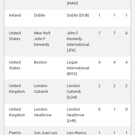
(MAD)
Ireland
Dublin
Dublin (DUB)
1
1
1
United
New York
John F
7
7
6
States
John F
Kennedy
Kennedy
International
(JFK)
United
Boston
Logan
4
4
4
States
International
(BOS)
United
London
London
2
2
2
Kingdom
Gatwick
Gatwick
(LGW)
United
London
London
0
1
0
Kingdom
Heathrow
Heathrow
(LHR)
Puerto
San Juan Luis
Luis Munoz
1
1
1