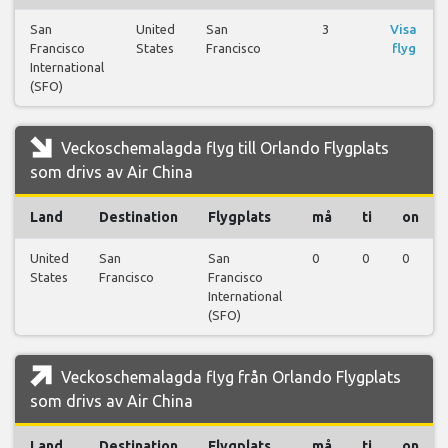
San
United
San
3
Visa
Francisco
States
Francisco
flyg
International
(SFO)
Veckoschemalagda flyg till Orlando Flygplats
som drivs av Air China
Land
Destination
Flygplats
må
ti
on
United
San
San
0
0
0
States
Francisco
Francisco
International
(SFO)
Veckoschemalagda flyg från Orlando Flygplats
som drivs av Air China
Land
Destination
Flygplats
må
ti
on