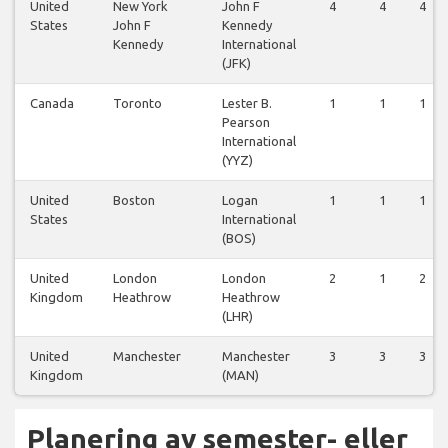
United
New York
John F
4
4
4
States
John F
Kennedy
Kennedy
International
(JFK)
Canada
Toronto
Lester B.
1
1
1
Pearson
International
(YYZ)
United
Boston
Logan
1
1
1
States
International
(BOS)
United
London
London
2
1
2
Kingdom
Heathrow
Heathrow
(LHR)
United
Manchester
Manchester
3
3
3
Kingdom
(MAN)
Planering av semester- eller