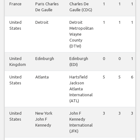
France
Paris Charles
Charles De
1
1
1
De Gaulle
Gaulle (CDG)
United
Detroit
Detroit
1
1
1
States
Metropolitan
Wayne
County
(DTW)
United
Edinburgh
Edinburgh
0
0
1
Kingdom
(EDI)
United
Atlanta
Hartsfield
5
5
6
States
Jackson
Atlanta
International
(ATL)
United
New York
John F
3
3
3
States
John F
Kennedy
Kennedy
International
(JFK)