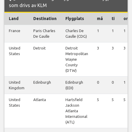
som drivs av KLM
Land
Destination
Flygplats
må
ti
on
France
Paris Charles
Charles De
1
1
1
De Gaulle
Gaulle (CDG)
United
Detroit
Detroit
3
3
3
States
Metropolitan
Wayne
County
(DTW)
United
Edinburgh
Edinburgh
0
0
1
Kingdom
(EDI)
United
Atlanta
Hartsfield
5
5
5
States
Jackson
Atlanta
International
(ATL)