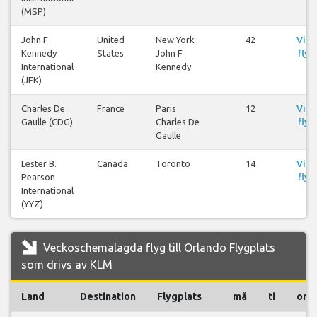
(MSP)
John F
United
New York
42
Visa
Kennedy
States
John F
flyg
International
Kennedy
(JFK)
Charles De
France
Paris
12
Visa
Gaulle (CDG)
Charles De
flyg
Gaulle
Lester B.
Canada
Toronto
14
Visa
Pearson
flyg
International
(YYZ)
Veckoschemalagda flyg till Orlando Flygplats
som drivs av KLM
Land
Destination
Flygplats
må
ti
on