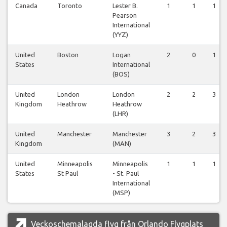
Canada
Toronto
Lester B.
1
1
1
Pearson
International
(YYZ)
United
Boston
Logan
2
0
1
States
International
(BOS)
United
London
London
2
2
3
Kingdom
Heathrow
Heathrow
(LHR)
United
Manchester
Manchester
3
2
3
Kingdom
(MAN)
United
Minneapolis
Minneapolis
1
1
1
States
St Paul
- St. Paul
International
(MSP)
Veckoschemalagda flyg från Orlando Flygplats