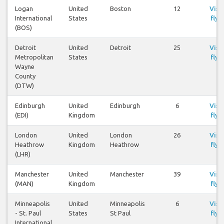
Logan
United
Boston
12
Visa
International
States
flyg
(BOS)
Detroit
United
Detroit
25
Visa
Metropolitan
States
flyg
Wayne
County
(DTW)
Edinburgh
United
Edinburgh
6
Visa
(EDI)
Kingdom
flyg
London
United
London
26
Visa
Heathrow
Kingdom
Heathrow
flyg
(LHR)
Manchester
United
Manchester
39
Visa
(MAN)
Kingdom
flyg
Minneapolis
United
Minneapolis
6
Visa
- St. Paul
States
St Paul
flyg
International