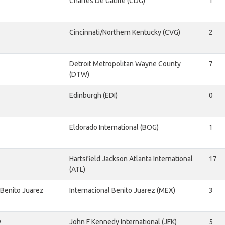
Charles De Gaulle (CDG)
1
Cincinnati/Northern Kentucky (CVG)
2
Detroit Metropolitan Wayne County
7
(DTW)
Edinburgh (EDI)
0
Eldorado International (BOG)
1
Hartsfield Jackson Atlanta International
17
(ATL)
 Benito Juarez
Internacional Benito Juarez (MEX)
3
y
John F Kennedy International (JFK)
5