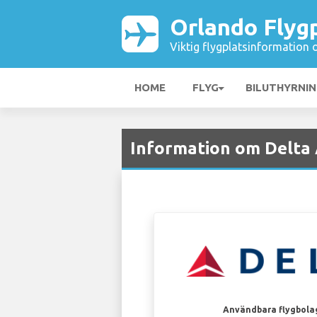
Orlando Flyg
Viktig flygplatsinformation 
HOME
FLYG
BILUTHYRNI
Information om Delta 
Användbara flygbola