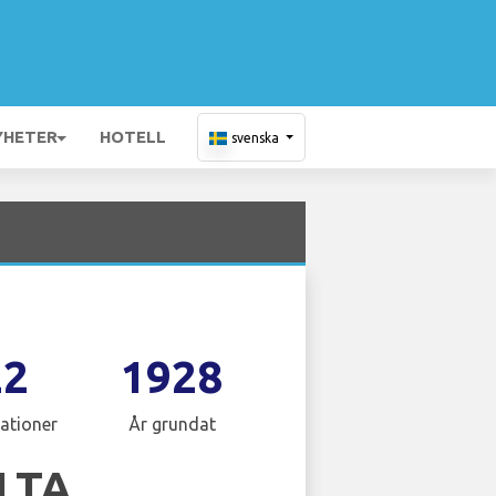
YHETER
HOTELL
svenska
22
1928
ationer
År grundat
LTA