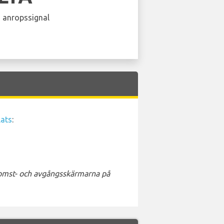
 anropssignal
lats
:
nkomst- och avgångsskärmarna på