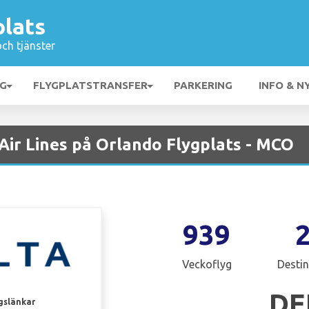
plats
och tjänster
NG
FLYGPLATSTRANSFER
PARKERING
INFO & N
Air Lines på Orlando Flygplats - MCO
939
Veckoflyg
Destin
DE
gslänkar