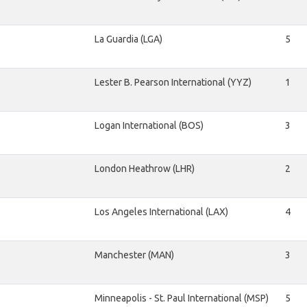
La Guardia (LGA)
5
Lester B. Pearson International (YYZ)
1
Logan International (BOS)
3
London Heathrow (LHR)
2
Los Angeles International (LAX)
4
Manchester (MAN)
3
Minneapolis - St. Paul International (MSP)
5