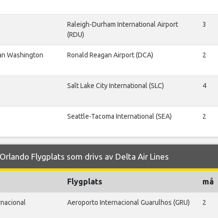
Raleigh-Durham International Airport
3
(RDU)
an Washington
Ronald Reagan Airport (DCA)
2
Salt Lake City International (SLC)
4
Seattle-Tacoma International (SEA)
2
rlando Flygplats som drivs av Delta Air Lines
Flygplats
må
rnacional
Aeroporto Internacional Guarulhos (GRU)
2