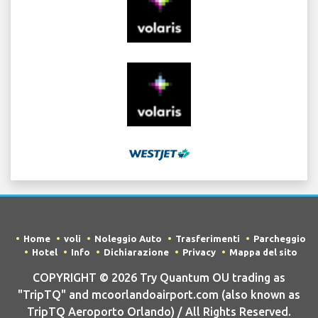
Home
voli
Noleggio Auto
Trasferimenti
Parcheggio
Hotel
Info
Dichiarazione
Privacy
Mappa del sito
COPYRIGHT © 2026 Try Quantum OU trading as
"TripTQ" and mcoorlandoairport.com (also known as
TripTQ Aeroporto Orlando) / All Rights Reserved.