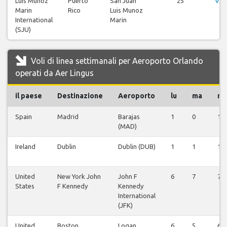
Luis Munoz
Puerto
San Juan
25
Vis
Marin
Rico
Luis Munoz
International
Marin
(SJU)
Voli di linea settimanali per Aeroporto Orlando
operati da Aer Lingus
il paese
Destinazione
Aeroporto
lu
ma
m
Spain
Madrid
Barajas
1
0
1
(MAD)
Ireland
Dublin
Dublin (DUB)
1
1
1
United
New York John
John F
6
7
7
States
F Kennedy
Kennedy
International
(JFK)
United
Boston
Logan
6
5
6