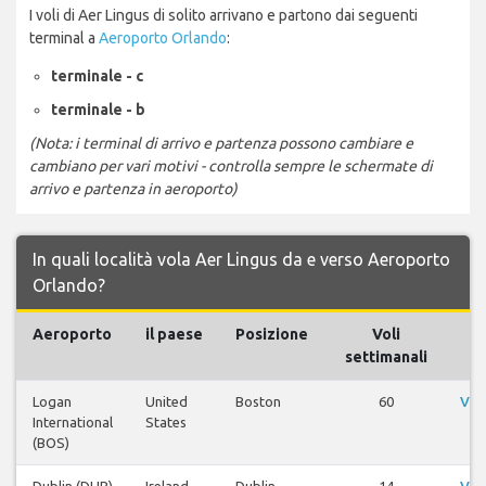
I voli di Aer Lingus di solito arrivano e partono dai seguenti
terminal a
Aeroporto Orlando
:
terminale - c
terminale - b
(Nota: i terminal di arrivo e partenza possono cambiare e
cambiano per vari motivi - controlla sempre le schermate di
arrivo e partenza in aeroporto)
In quali località vola Aer Lingus da e verso Aeroporto
Orlando?
Aeroporto
il paese
Posizione
Voli
settimanali
Logan
United
Boston
60
Vis
International
States
(BOS)
Dublin (DUB)
Ireland
Dublin
14
Vis