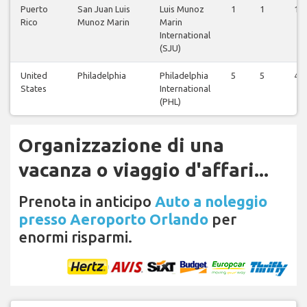
Puerto
San Juan Luis
Luis Munoz
1
1
1
Rico
Munoz Marin
Marin
International
(SJU)
United
Philadelphia
Philadelphia
5
5
4
States
International
(PHL)
Organizzazione di una
vacanza o viaggio d'affari...
Prenota in anticipo
Auto a noleggio
presso Aeroporto Orlando
per
enormi risparmi.