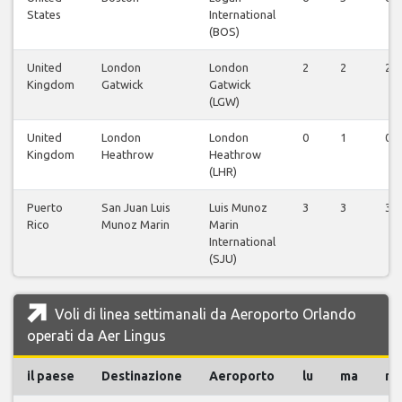
States
International
(BOS)
United
London
London
2
2
2
Kingdom
Gatwick
Gatwick
(LGW)
United
London
London
0
1
0
Kingdom
Heathrow
Heathrow
(LHR)
Puerto
San Juan Luis
Luis Munoz
3
3
3
Rico
Munoz Marin
Marin
International
(SJU)
Voli di linea settimanali da Aeroporto Orlando
operati da Aer Lingus
il paese
Destinazione
Aeroporto
lu
ma
m