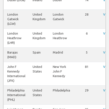
London
United
London
28
Vis
Gatwick
Kingdom
Gatwick
(LGW)
London
United
London
6
Vis
Heathrow
Kingdom
Heathrow
(LHR)
Barajas
Spain
Madrid
5
Vis
(MAD)
John F
United
New York
81
Vis
Kennedy
States
John F
International
Kennedy
(JFK)
Philadelphia
United
Philadelphia
29
Vis
International
States
(PHL)