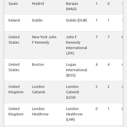
Spain
Madrid
Barajas
1
0
1
(MAD)
Ireland
Dublin
Dublin (DUB)
1
1
1
United
New York John
John F
7
7
6
States
F Kennedy
Kennedy
International
(JFK)
United
Boston
Logan
4
4
4
States
International
(BOS)
United
London
London
2
2
2
Kingdom
Gatwick
Gatwick
(LGW)
United
London
London
0
1
0
Kingdom
Heathrow
Heathrow
(LHR)