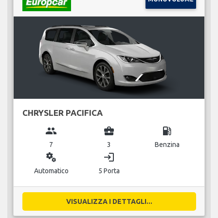
CHRYSLER PACIFICA
group
business_center
local_gas_station
7
3
Benzina
miscellaneous_services
login
Automatico
5 Porta
VISUALIZZA I DETTAGLI...