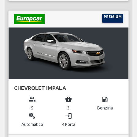
PREMIUM
CHEVROLET IMPALA
group
business_center
local_gas_station
5
3
Benzina
miscellaneous_services
login
Automatico
4 Porta