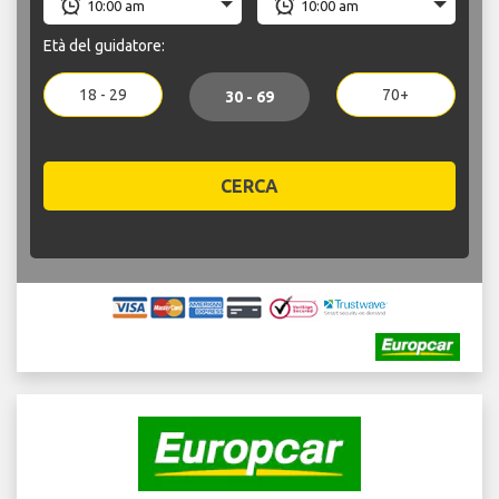
Età del guidatore:
18 - 29
70+
30 - 69
CERCA