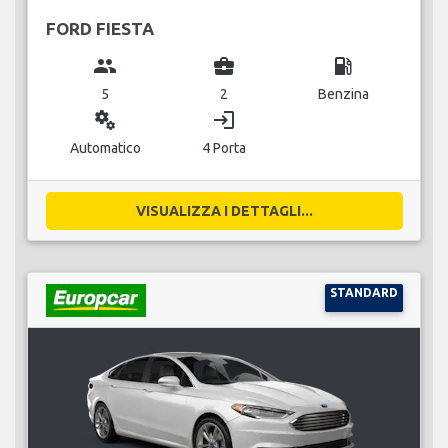
FORD FIESTA
group
business_center
local_gas_station
5
2
Benzina
miscellaneous_services
login
Automatico
4 Porta
VISUALIZZA I DETTAGLI...
STANDARD