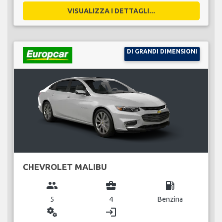
VISUALIZZA I DETTAGLI...
DI GRANDI DIMENSIONI
CHEVROLET MALIBU
group
business_center
local_gas_station
5
4
Benzina
miscellaneous_services
login