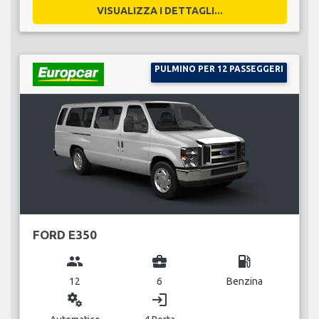
VISUALIZZA I DETTAGLI...
PULMINO PER 12 PASSEGGERI
FORD E350
group
business_center
local_gas_station
12
6
Benzina
miscellaneous_services
login