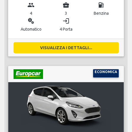
group
business_center
local_gas_station
4
3
Benzina
miscellaneous_services
login
Automatico
4 Porta
VISUALIZZA I DETTAGLI...
ECONOMICA