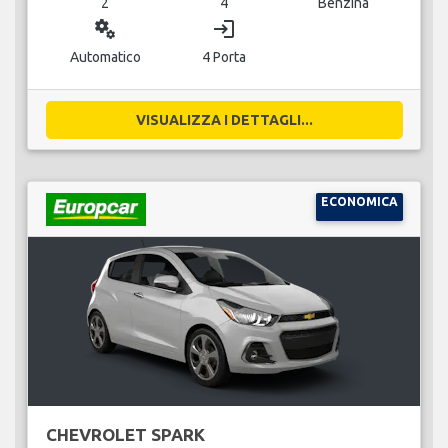
2
4
Benzina
miscellaneous_services
login
Automatico
4 Porta
VISUALIZZA I DETTAGLI...
ECONOMICA
CHEVROLET SPARK