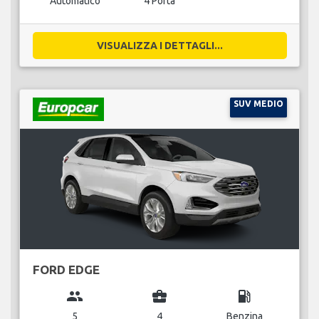
Automatico
4 Porta
VISUALIZZA I DETTAGLI...
SUV MEDIO
FORD EDGE
group
business_center
local_gas_station
5
4
Benzina