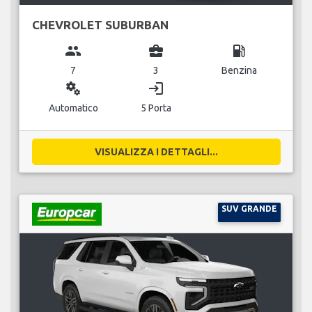
CHEVROLET SUBURBAN
group
business_center
local_gas_station
7
3
Benzina
miscellaneous_services
login
Automatico
5 Porta
VISUALIZZA I DETTAGLI...
SUV GRANDE