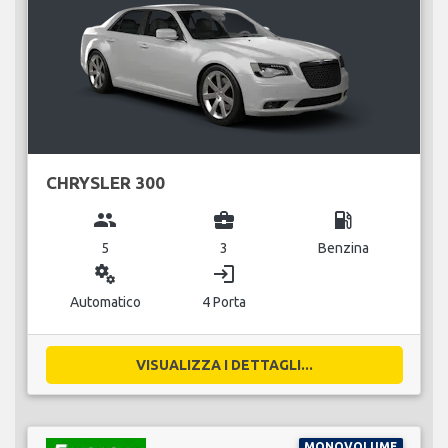
CHRYSLER 300
group
business_center
local_gas_station
5
3
Benzina
miscellaneous_services
login
Automatico
4 Porta
VISUALIZZA I DETTAGLI...
MONOVOLUME