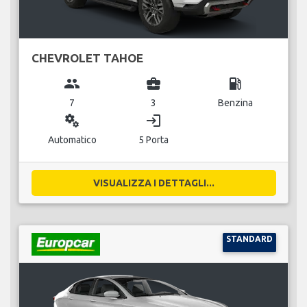
CHEVROLET TAHOE
group
business_center
local_gas_station
7
3
Benzina
miscellaneous_services
login
Automatico
5 Porta
VISUALIZZA I DETTAGLI...
STANDARD