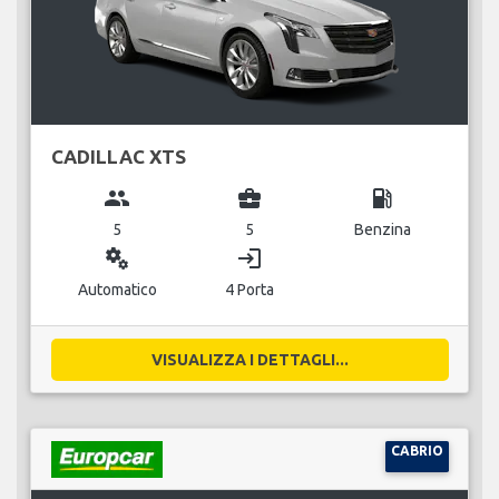
CADILLAC XTS
group
business_center
local_gas_station
5
5
Benzina
miscellaneous_services
login
Automatico
4 Porta
VISUALIZZA I DETTAGLI...
CABRIO