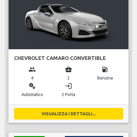
CHEVROLET CAMARO CONVERTIBLE
group
business_center
local_gas_station
4
2
Benzina
miscellaneous_services
login
Automatico
2 Porta
VISUALIZZA I DETTAGLI...