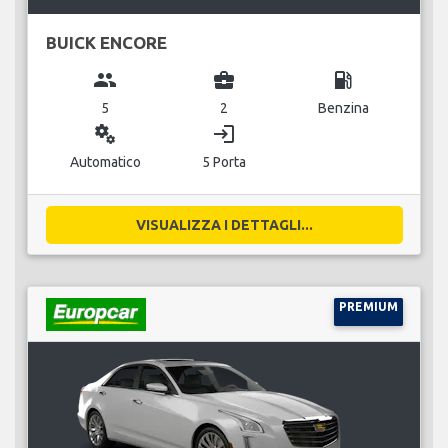
BUICK ENCORE
group
business_center
local_gas_station
5
2
Benzina
miscellaneous_services
login
Automatico
5 Porta
VISUALIZZA I DETTAGLI...
PREMIUM