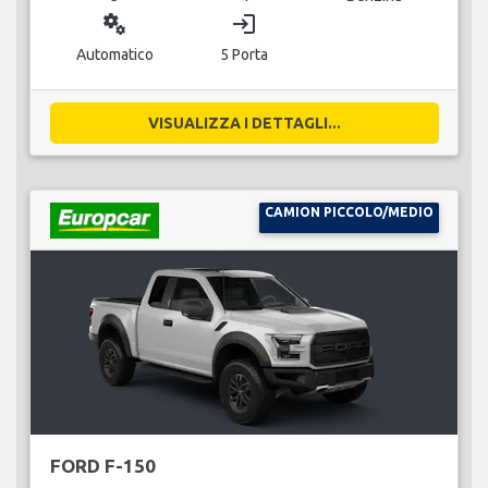
miscellaneous_services
login
Automatico
5 Porta
VISUALIZZA I DETTAGLI...
CAMION PICCOLO/MEDIO
FORD F-150