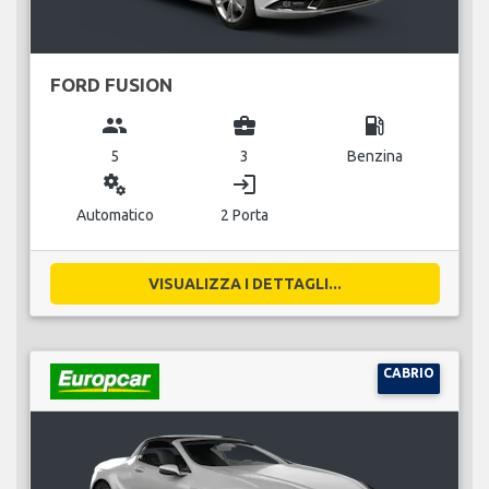
FORD FUSION
group
business_center
local_gas_station
5
3
Benzina
miscellaneous_services
login
Automatico
2 Porta
VISUALIZZA I DETTAGLI...
CABRIO