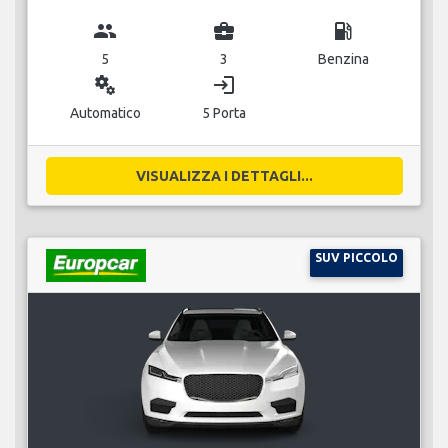
group
business_center
local_gas_station
5
3
Benzina
miscellaneous_services
login
Automatico
5 Porta
VISUALIZZA I DETTAGLI...
SUV PICCOLO