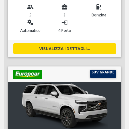
group
business_center
local_gas_station
5
2
Benzina
miscellaneous_services
login
Automatico
4 Porta
VISUALIZZA I DETTAGLI...
SUV GRANDE