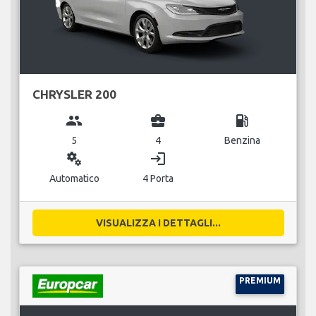
CHRYSLER 200
group
business_center
local_gas_station
5
4
Benzina
miscellaneous_services
login
Automatico
4 Porta
VISUALIZZA I DETTAGLI...
PREMIUM