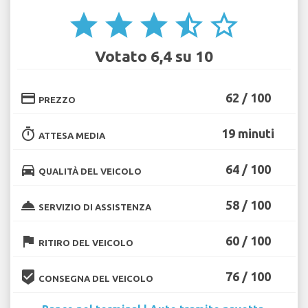
star
star
star
star_half
star_border
Votato 6,4 su 10
credit_card
62 / 100
PREZZO
timer
19 minuti
ATTESA MEDIA
directions_car
64 / 100
QUALITÀ DEL VEICOLO
room_service
58 / 100
SERVIZIO DI ASSISTENZA
flag
60 / 100
RITIRO DEL VEICOLO
beenhere
76 / 100
CONSEGNA DEL VEICOLO