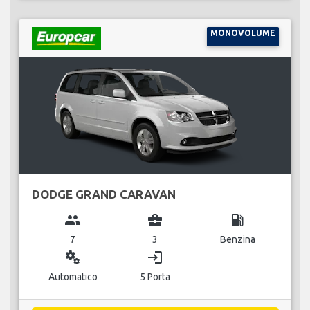
MONOVOLUME
DODGE GRAND CARAVAN
group
business_center
local_gas_station
7
3
Benzina
miscellaneous_services
login
Automatico
5 Porta