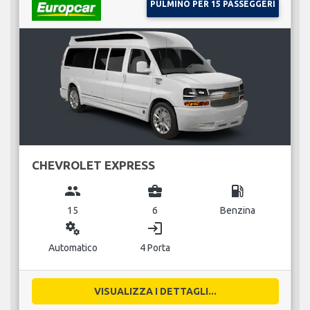
PULMINO PER 15 PASSEGGERI
CHEVROLET EXPRESS
group
business_center
local_gas_station
15
6
Benzina
miscellaneous_services
login
Automatico
4 Porta
VISUALIZZA I DETTAGLI...