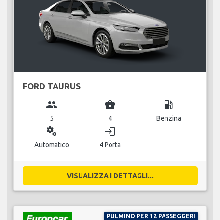
FORD TAURUS
group
business_center
local_gas_station
5
4
Benzina
miscellaneous_services
login
Automatico
4 Porta
VISUALIZZA I DETTAGLI...
PULMINO PER 12 PASSEGGERI