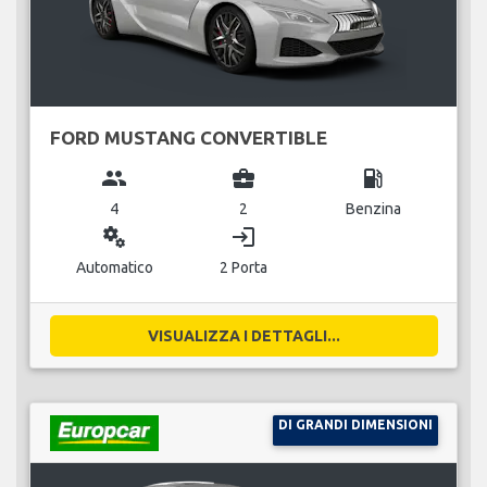
FORD MUSTANG CONVERTIBLE
group
business_center
local_gas_station
4
2
Benzina
miscellaneous_services
login
Automatico
2 Porta
VISUALIZZA I DETTAGLI...
DI GRANDI DIMENSIONI