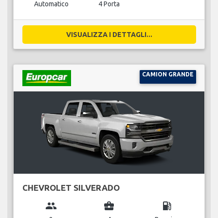
Automatico
4 Porta
VISUALIZZA I DETTAGLI...
CAMION GRANDE
CHEVROLET SILVERADO
group
business_center
local_gas_station