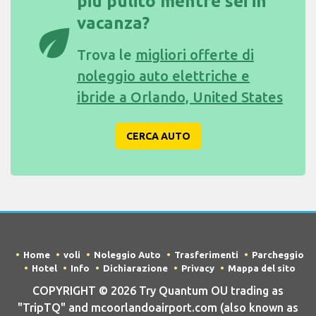
più pulito mentre sei in
vacanza?
eco
Trova le
migliori offerte di
noleggio auto elettriche e
ibride a Orlando, United States
CERCA AUTO
Home
voli
Noleggio Auto
Trasferimenti
Parcheggio
Hotel
Info
Dichiarazione
Privacy
Mappa del sito
COPYRIGHT © 2026 Try Quantum OU trading as
"TripTQ" and mcoorlandoairport.com (also known as