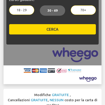
18 - 29
70+
30 - 69
CERCA
Modifiche
GRATUITE
,
Cancellazioni
GRATUITE
,
NESSUN
costo per la carta di