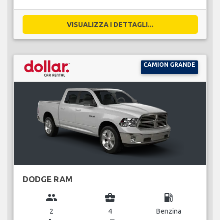
VISUALIZZA I DETTAGLI...
CAMION GRANDE
DODGE RAM
group
business_center
local_gas_station
2
4
Benzina