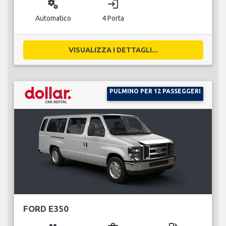
miscellaneous_services
login
Automatico
4 Porta
VISUALIZZA I DETTAGLI...
PULMINO PER 12 PASSEGGERI
FORD E350