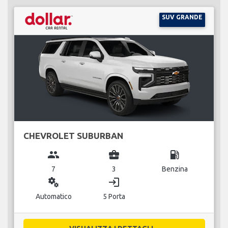
SUV GRANDE
CHEVROLET SUBURBAN
group
business_center
local_gas_station
7
3
Benzina
miscellaneous_services
login
Automatico
5 Porta