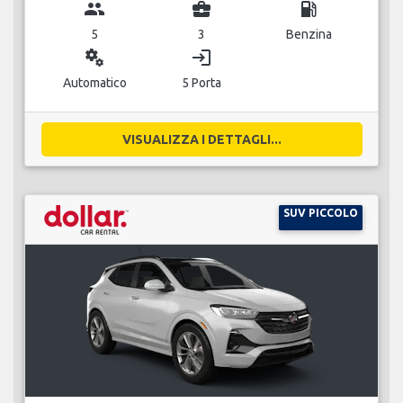
group
business_center
local_gas_station
5
3
Benzina
miscellaneous_services
login
Automatico
5 Porta
VISUALIZZA I DETTAGLI...
SUV PICCOLO