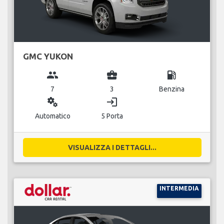
GMC YUKON
group
business_center
local_gas_station
7
3
Benzina
miscellaneous_services
login
Automatico
5 Porta
VISUALIZZA I DETTAGLI...
INTERMEDIA