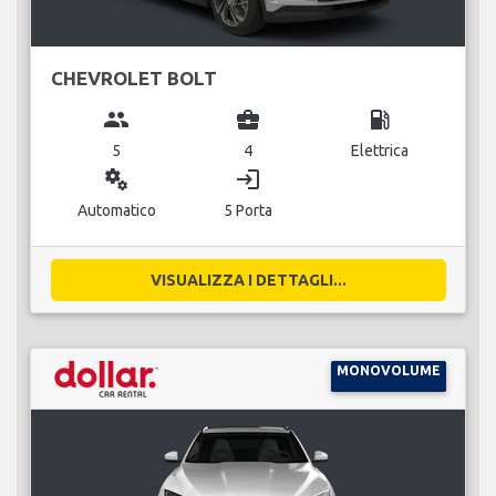
CHEVROLET BOLT
group
business_center
local_gas_station
5
4
Elettrica
miscellaneous_services
login
Automatico
5 Porta
VISUALIZZA I DETTAGLI...
MONOVOLUME