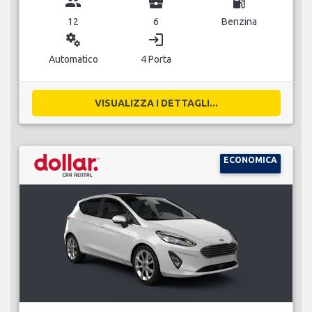
group
business_center
local_gas_station
12
6
Benzina
miscellaneous_services
login
Automatico
4 Porta
VISUALIZZA I DETTAGLI...
ECONOMICA