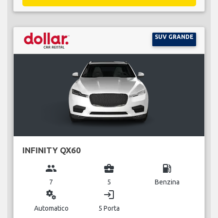
SUV GRANDE
INFINITY QX60
group
business_center
local_gas_station
7
5
Benzina
miscellaneous_services
login
Automatico
5 Porta