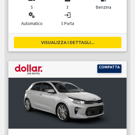
5
3
Benzina
miscellaneous_services
login
Automatico
5 Porta
VISUALIZZA I DETTAGLI...
COMPATTA