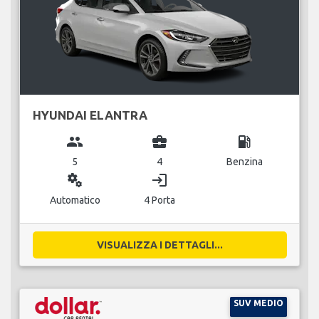
HYUNDAI ELANTRA
group
business_center
local_gas_station
5
4
Benzina
miscellaneous_services
login
Automatico
4 Porta
VISUALIZZA I DETTAGLI...
SUV MEDIO