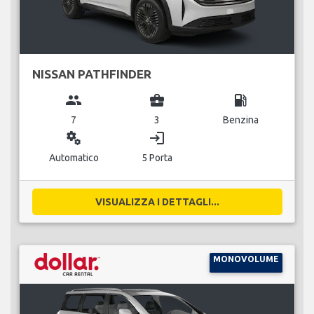
NISSAN PATHFINDER
group
business_center
local_gas_station
7
3
Benzina
miscellaneous_services
login
Automatico
5 Porta
VISUALIZZA I DETTAGLI...
MONOVOLUME