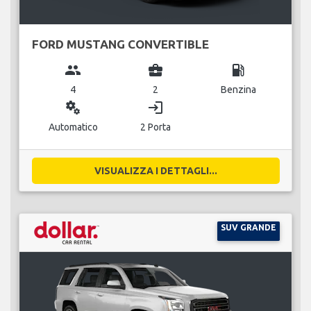
FORD MUSTANG CONVERTIBLE
group
business_center
local_gas_station
4
2
Benzina
miscellaneous_services
login
Automatico
2 Porta
VISUALIZZA I DETTAGLI...
SUV GRANDE