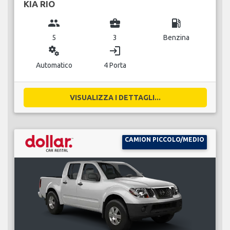
KIA RIO
group
business_center
local_gas_station
5
3
Benzina
miscellaneous_services
login
Automatico
4 Porta
VISUALIZZA I DETTAGLI...
CAMION PICCOLO/MEDIO