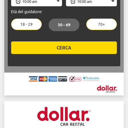
Età del guidatore:
18 - 29
70+
30 - 69
CERCA