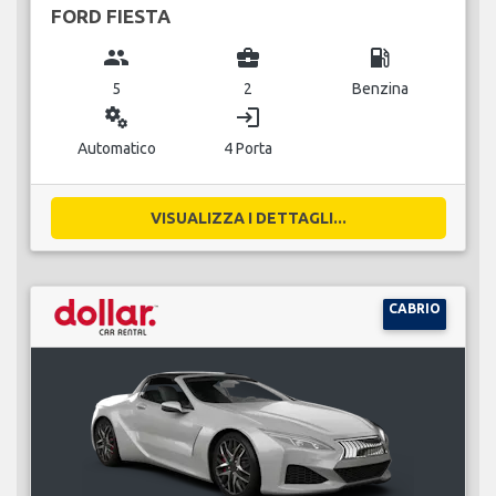
FORD FIESTA
group
business_center
local_gas_station
5
2
Benzina
miscellaneous_services
login
Automatico
4 Porta
VISUALIZZA I DETTAGLI...
CABRIO