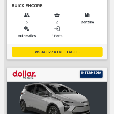
BUICK ENCORE
group
business_center
local_gas_station
5
2
Benzina
miscellaneous_services
login
Automatico
5 Porta
VISUALIZZA I DETTAGLI...
INTERMEDIA