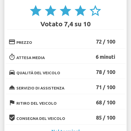
star
star
star
star
star_border
Votato 7,4 su 10
credit_card
72 / 100
PREZZO
timer
6 minuti
ATTESA MEDIA
directions_car
78 / 100
QUALITÀ DEL VEICOLO
room_service
71 / 100
SERVIZIO DI ASSISTENZA
flag
68 / 100
RITIRO DEL VEICOLO
beenhere
85 / 100
CONSEGNA DEL VEICOLO