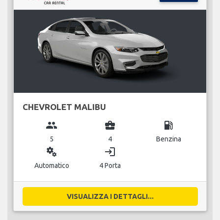
CHEVROLET MALIBU
group
business_center
local_gas_station
5
4
Benzina
miscellaneous_services
login
Automatico
4 Porta
VISUALIZZA I DETTAGLI...