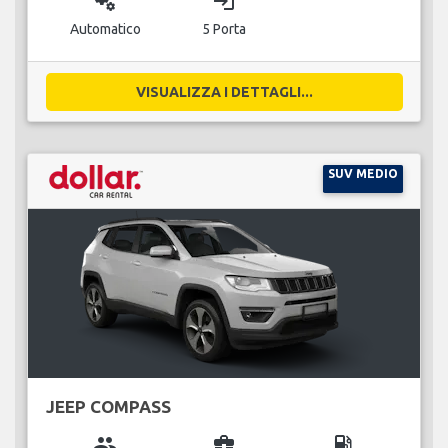
miscellaneous_services
login
Automatico
5 Porta
VISUALIZZA I DETTAGLI...
SUV MEDIO
JEEP COMPASS
group
business_center
local_gas_station