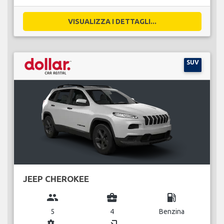
VISUALIZZA I DETTAGLI...
SUV
JEEP CHEROKEE
group
business_center
local_gas_station
5
4
Benzina