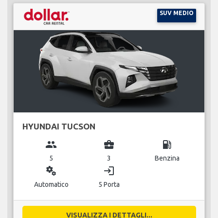
SUV MEDIO
HYUNDAI TUCSON
group
business_center
local_gas_station
5
3
Benzina
miscellaneous_services
login
Automatico
5 Porta
VISUALIZZA I DETTAGLI...