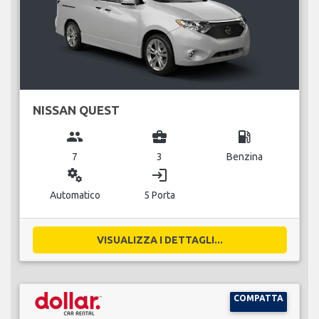
NISSAN QUEST
group
business_center
local_gas_station
7
3
Benzina
miscellaneous_services
login
Automatico
5 Porta
VISUALIZZA I DETTAGLI...
COMPATTA