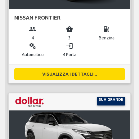
NISSAN FRONTIER
group
business_center
local_gas_station
4
3
Benzina
miscellaneous_services
login
Automatico
4 Porta
VISUALIZZA I DETTAGLI...
SUV GRANDE