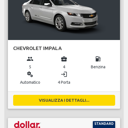
CHEVROLET IMPALA
group
business_center
local_gas_station
5
4
Benzina
miscellaneous_services
login
Automatico
4 Porta
VISUALIZZA I DETTAGLI...
STANDARD