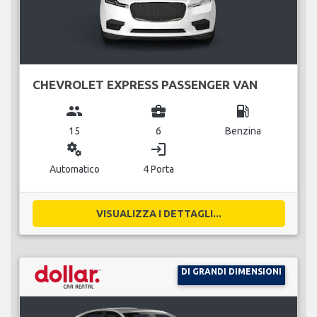
CHEVROLET EXPRESS PASSENGER VAN
group
business_center
local_gas_station
15
6
Benzina
miscellaneous_services
login
Automatico
4 Porta
VISUALIZZA I DETTAGLI...
DI GRANDI DIMENSIONI