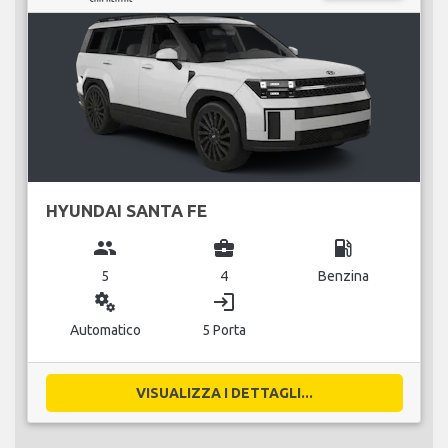
HYUNDAI SANTA FE
group
business_center
local_gas_station
5
4
Benzina
miscellaneous_services
login
Automatico
5 Porta
VISUALIZZA I DETTAGLI...