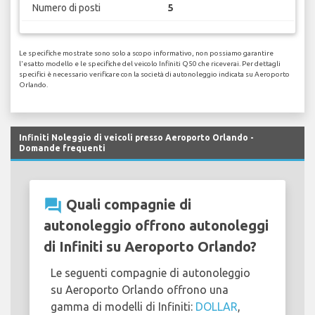
Numero di posti
5
Le specifiche mostrate sono solo a scopo informativo, non possiamo garantire
l'esatto modello e le specifiche del veicolo Infiniti Q50 che riceverai. Per dettagli
specifici è necessario verificare con la società di autonoleggio indicata su Aeroporto
Orlando.
Infiniti Noleggio di veicoli presso Aeroporto Orlando -
Domande frequenti
question_answer
Quali compagnie di
autonoleggio offrono autonoleggi
di Infiniti su Aeroporto Orlando?
Le seguenti compagnie di autonoleggio
su Aeroporto Orlando offrono una
gamma di modelli di Infiniti:
DOLLAR
,