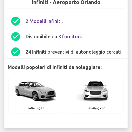
Infiniti - Aeroporto Orlando
check_circle
2
Modelli Infiniti
.
check_circle
Disponibile da
8 fornitori
.
check_circle
24 Infiniti preventivi di autonoleggio cercati.
Modelli popolari di Infiniti da noleggiare:
Infiniti Q50
Infinity QX60