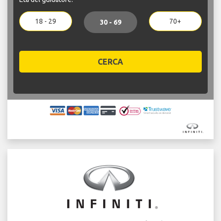
18 - 29
70+
30 - 69
CERCA