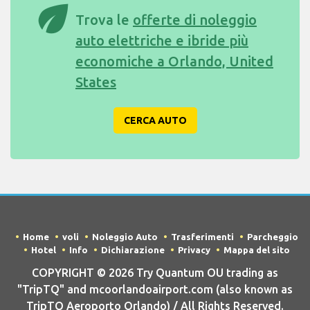
eco
Trova le
offerte di noleggio
auto elettriche e ibride più
economiche a Orlando, United
States
CERCA AUTO
Home
voli
Noleggio Auto
Trasferimenti
Parcheggio
Hotel
Info
Dichiarazione
Privacy
Mappa del sito
COPYRIGHT © 2026 Try Quantum OU trading as
"TripTQ" and mcoorlandoairport.com (also known as
TripTQ Aeroporto Orlando) / All Rights Reserved.