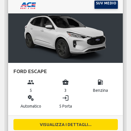
SUV MEDIO
FORD ESCAPE
group
business_center
local_gas_station
5
3
Benzina
miscellaneous_services
login
Automatico
5 Porta
VISUALIZZA I DETTAGLI...