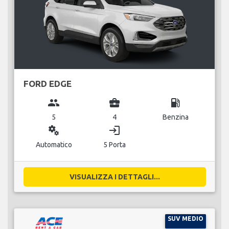
FORD EDGE
group
business_center
local_gas_station
5
4
Benzina
miscellaneous_services
login
Automatico
5 Porta
VISUALIZZA I DETTAGLI...
SUV MEDIO