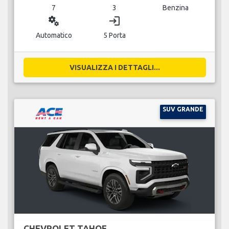
7
3
Benzina
miscellaneous_services
login
Automatico
5 Porta
VISUALIZZA I DETTAGLI...
SUV GRANDE
CHEVROLET TAHOE