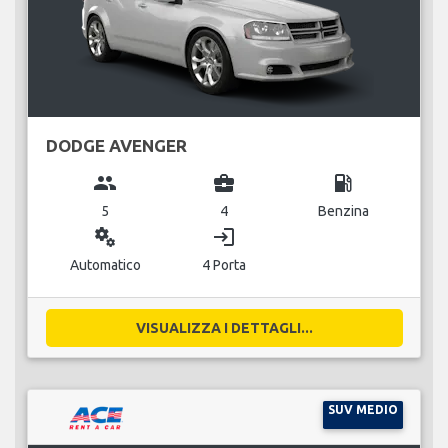
DODGE AVENGER
group
business_center
local_gas_station
5
4
Benzina
miscellaneous_services
login
Automatico
4 Porta
VISUALIZZA I DETTAGLI...
SUV MEDIO