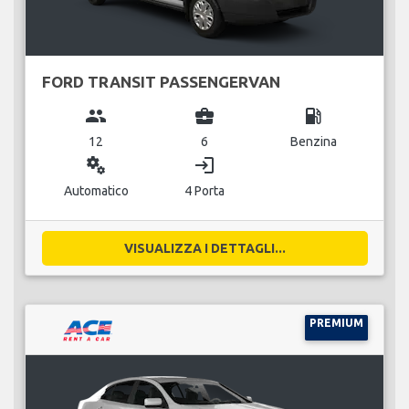
FORD TRANSIT PASSENGERVAN
group
business_center
local_gas_station
12
6
Benzina
miscellaneous_services
login
Automatico
4 Porta
VISUALIZZA I DETTAGLI...
PREMIUM