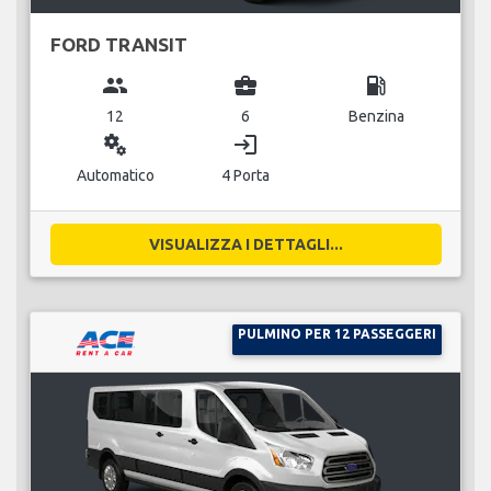
FORD TRANSIT
group
business_center
local_gas_station
12
6
Benzina
miscellaneous_services
login
Automatico
4 Porta
VISUALIZZA I DETTAGLI...
PULMINO PER 12 PASSEGGERI