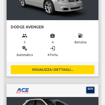
DODGE AVENGER
group
business_center
local_gas_station
5
4
Benzina
miscellaneous_services
login
Automatico
4 Porta
VISUALIZZA I DETTAGLI...
SUV