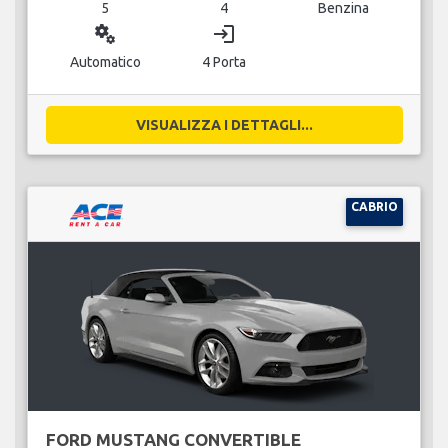
5
4
Benzina
miscellaneous_services
login
Automatico
4 Porta
VISUALIZZA I DETTAGLI...
CABRIO
FORD MUSTANG CONVERTIBLE