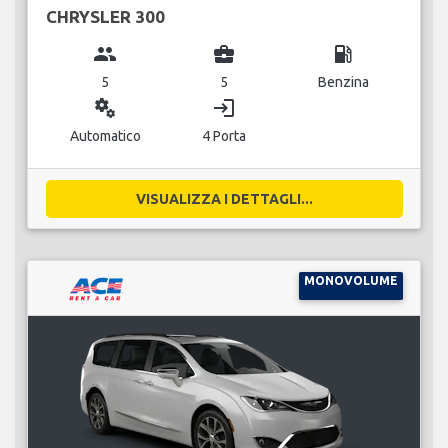
CHRYSLER 300
group
business_center
local_gas_station
5
5
Benzina
miscellaneous_services
login
Automatico
4 Porta
VISUALIZZA I DETTAGLI...
MONOVOLUME