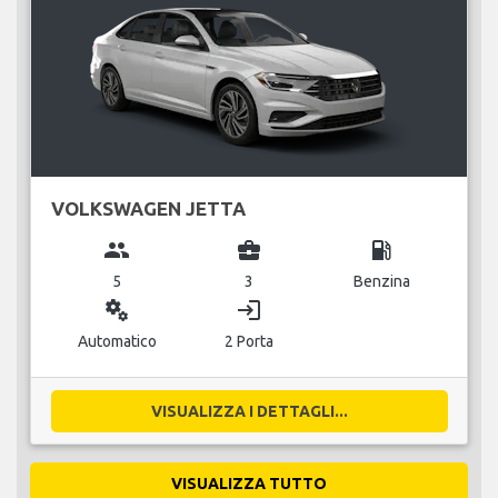
VOLKSWAGEN JETTA
group
business_center
local_gas_station
5
3
Benzina
miscellaneous_services
login
Automatico
2 Porta
VISUALIZZA I DETTAGLI...
VISUALIZZA TUTTO