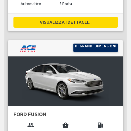
Automatico
5 Porta
VISUALIZZA I DETTAGLI...
DI GRANDI DIMENSIONI
FORD FUSION
group
business_center
local_gas_station