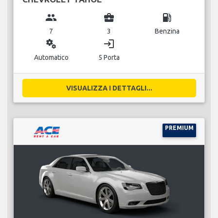
group
business_center
local_gas_station
7
3
Benzina
miscellaneous_services
login
Automatico
5 Porta
VISUALIZZA I DETTAGLI...
PREMIUM