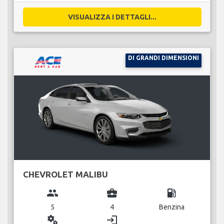
VISUALIZZA I DETTAGLI...
DI GRANDI DIMENSIONI
CHEVROLET MALIBU
group
business_center
local_gas_station
5
4
Benzina
miscellaneous_services
login