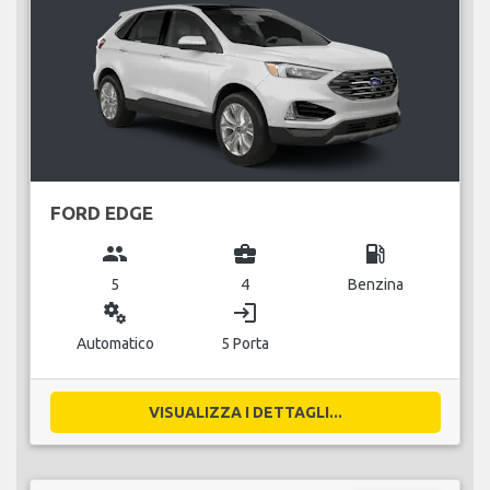
FORD EDGE
group
business_center
local_gas_station
5
4
Benzina
miscellaneous_services
login
Automatico
5 Porta
VISUALIZZA I DETTAGLI...