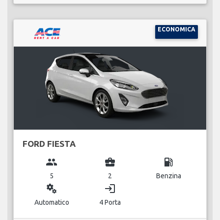
ECONOMICA
FORD FIESTA
group
business_center
local_gas_station
5
2
Benzina
miscellaneous_services
login
Automatico
4 Porta