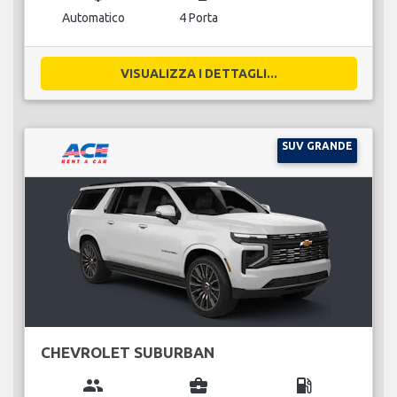
Automatico
4 Porta
VISUALIZZA I DETTAGLI...
SUV GRANDE
CHEVROLET SUBURBAN
group
business_center
local_gas_station