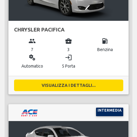
CHRYSLER PACIFICA
group
business_center
local_gas_station
7
3
Benzina
miscellaneous_services
login
Automatico
5 Porta
VISUALIZZA I DETTAGLI...
INTERMEDIA