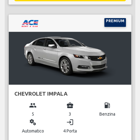
PREMIUM
CHEVROLET IMPALA
group
business_center
local_gas_station
5
3
Benzina
miscellaneous_services
login
Automatico
4 Porta