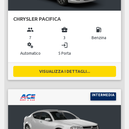
CHRYSLER PACIFICA
group
business_center
local_gas_station
7
3
Benzina
miscellaneous_services
login
Automatico
5 Porta
VISUALIZZA I DETTAGLI...
INTERMEDIA