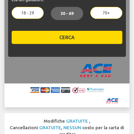
18 - 29
70+
30 - 69
CERCA
Modifiche
GRATUITE
,
Cancellazioni
GRATUITE
,
NESSUN
costo per la carta di