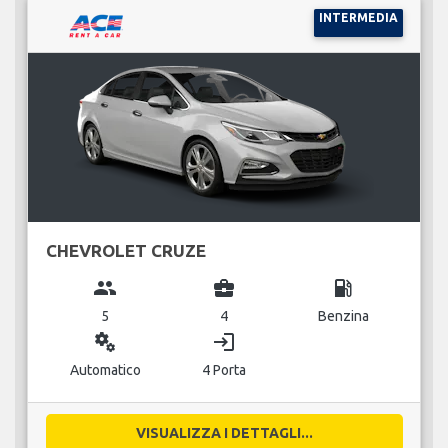
INTERMEDIA
CHEVROLET CRUZE
group
business_center
local_gas_station
5
4
Benzina
miscellaneous_services
login
Automatico
4 Porta
VISUALIZZA I DETTAGLI...