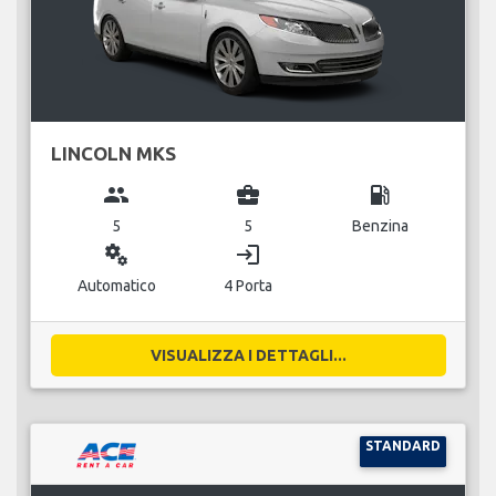
LINCOLN MKS
group
business_center
local_gas_station
5
5
Benzina
miscellaneous_services
login
Automatico
4 Porta
VISUALIZZA I DETTAGLI...
STANDARD