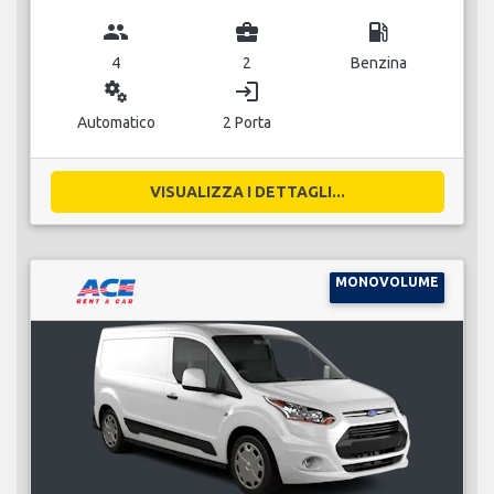
group
business_center
local_gas_station
4
2
Benzina
miscellaneous_services
login
Automatico
2 Porta
VISUALIZZA I DETTAGLI...
MONOVOLUME