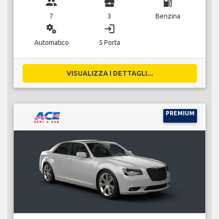
group
business_center
local_gas_station
7
3
Benzina
miscellaneous_services
login
Automatico
5 Porta
VISUALIZZA I DETTAGLI...
PREMIUM