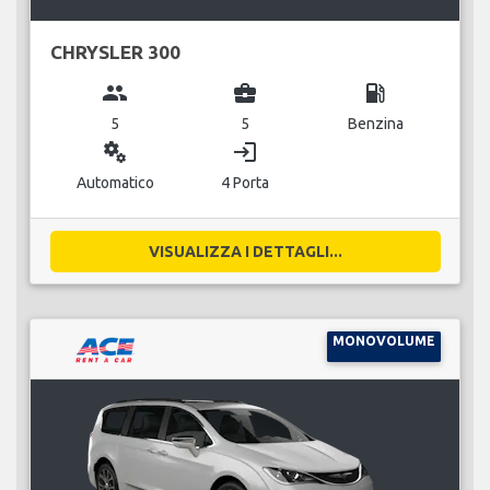
CHRYSLER 300
group
business_center
local_gas_station
5
5
Benzina
miscellaneous_services
login
Automatico
4 Porta
VISUALIZZA I DETTAGLI...
MONOVOLUME