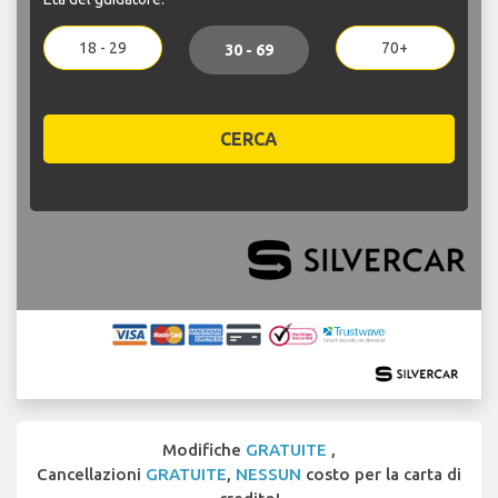
18 - 29
70+
30 - 69
CERCA
Modifiche
GRATUITE
,
Cancellazioni
GRATUITE
,
NESSUN
costo per la carta di