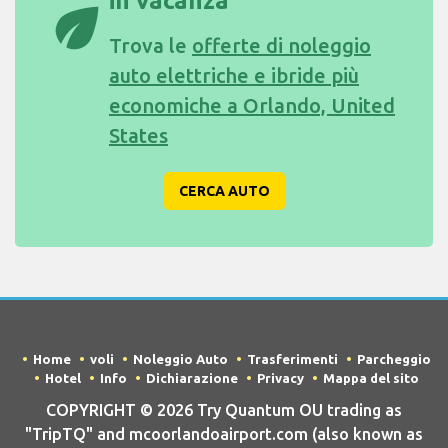
in vacanza
eco
Trova le
offerte di noleggio
auto elettriche e ibride più
economiche a Orlando, United
States
CERCA AUTO
Home
voli
Noleggio Auto
Trasferimenti
Parcheggio
Hotel
Info
Dichiarazione
Privacy
Mappa del sito
COPYRIGHT © 2026 Try Quantum OU trading as
"TripTQ" and mcoorlandoairport.com (also known as