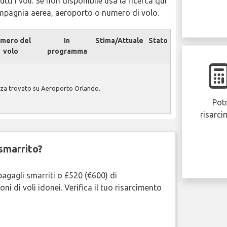
tti i voli. Se non disponibile usa la ricerca qui
ompagnia aerea, aeroporto o numero di volo.
mero del
In
Stima/Attuale
Stato
volo
programma
nza trovato su Aeroporto Orlando.
Potr
risarci
smarrito?
bagagli smarriti o £520 (€600) di
oni di voli idonei. Verifica il tuo risarcimento