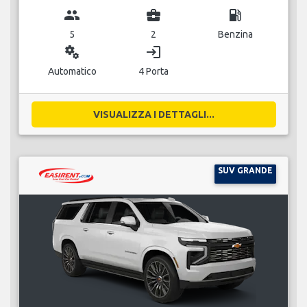
group
business_center
local_gas_station
5
2
Benzina
miscellaneous_services
login
Automatico
4 Porta
VISUALIZZA I DETTAGLI...
SUV GRANDE