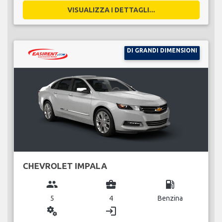
VISUALIZZA I DETTAGLI...
DI GRANDI DIMENSIONI
CHEVROLET IMPALA
group
business_center
local_gas_station
5
4
Benzina
miscellaneous_services
login