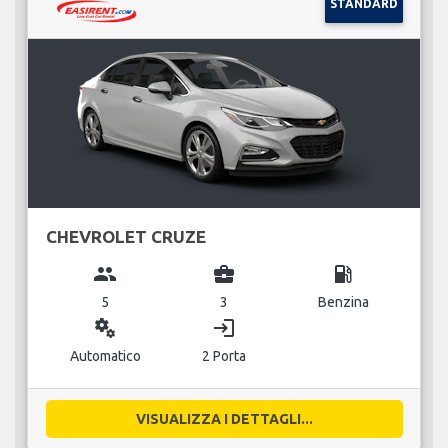
STANDARD
CHEVROLET CRUZE
group
business_center
local_gas_station
5
3
Benzina
miscellaneous_services
login
Automatico
2 Porta
VISUALIZZA I DETTAGLI...