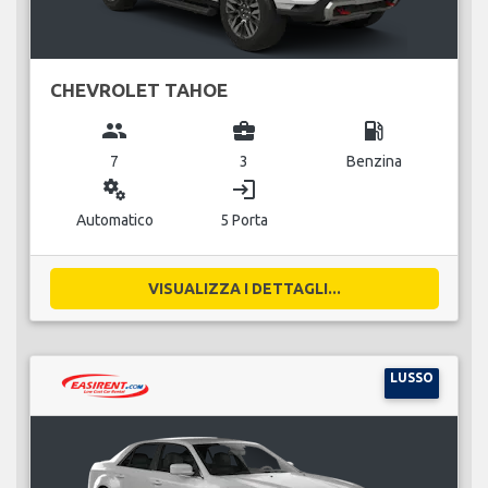
CHEVROLET TAHOE
group
business_center
local_gas_station
7
3
Benzina
miscellaneous_services
login
Automatico
5 Porta
VISUALIZZA I DETTAGLI...
LUSSO