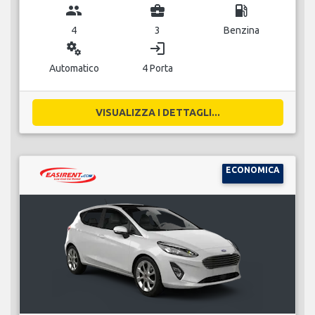
group
business_center
local_gas_station
4
3
Benzina
miscellaneous_services
login
Automatico
4 Porta
VISUALIZZA I DETTAGLI...
ECONOMICA