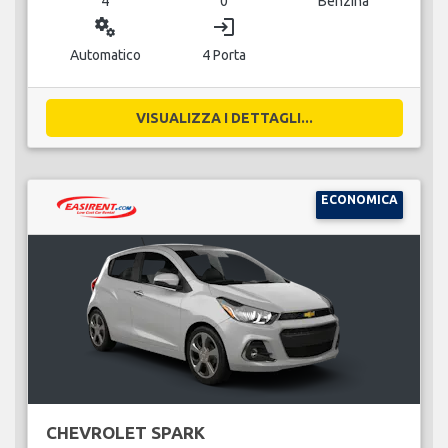
4
0
Benzina
miscellaneous_services
login
Automatico
4 Porta
VISUALIZZA I DETTAGLI...
ECONOMICA
CHEVROLET SPARK