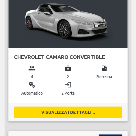
CHEVROLET CAMARO CONVERTIBLE
group
business_center
local_gas_station
4
2
Benzina
miscellaneous_services
login
Automatico
2 Porta
VISUALIZZA I DETTAGLI...