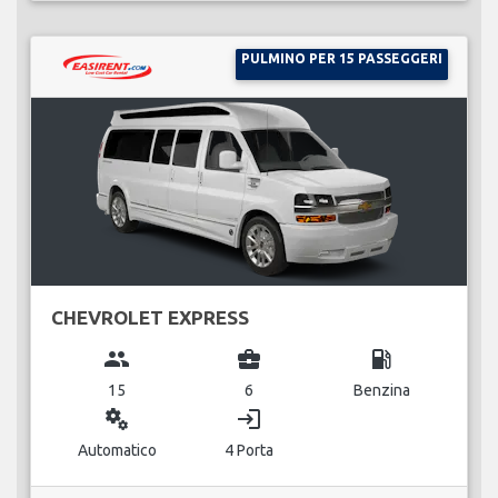
PULMINO PER 15 PASSEGGERI
CHEVROLET EXPRESS
group
business_center
local_gas_station
15
6
Benzina
miscellaneous_services
login
Automatico
4 Porta