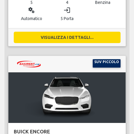
5
4
Benzina
miscellaneous_services
login
Automatico
5 Porta
VISUALIZZA I DETTAGLI...
SUV PICCOLO
BUICK ENCORE