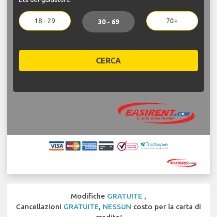
18 - 29
70+
30 - 69
CERCA
Modifiche
GRATUITE
,
Cancellazioni
GRATUITE
,
NESSUN
costo per la carta di