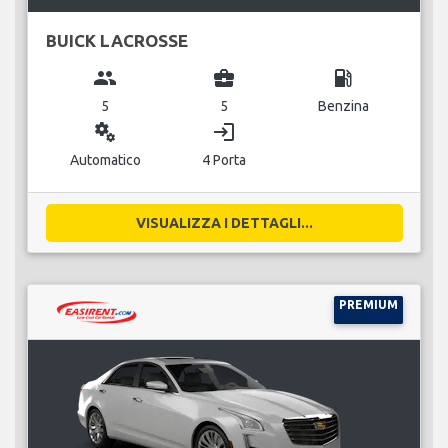
BUICK LACROSSE
group
business_center
local_gas_station
5
5
Benzina
miscellaneous_services
login
Automatico
4 Porta
VISUALIZZA I DETTAGLI...
PREMIUM