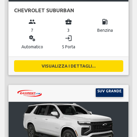
CHEVROLET SUBURBAN
group
business_center
local_gas_station
7
3
Benzina
miscellaneous_services
login
Automatico
5 Porta
VISUALIZZA I DETTAGLI...
SUV GRANDE