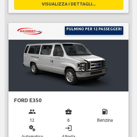
VISUALIZZA I DETTAGLI...
PULMINO PER 12 PASSEGGERI
FORD E350
group
business_center
local_gas_station
12
6
Benzina
miscellaneous_services
login
Automatico
4 Porta