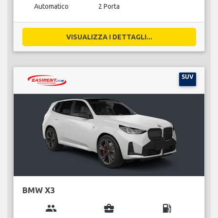
Automatico
2 Porta
VISUALIZZA I DETTAGLI...
SUV
BMW X3
group
business_center
local_gas_station