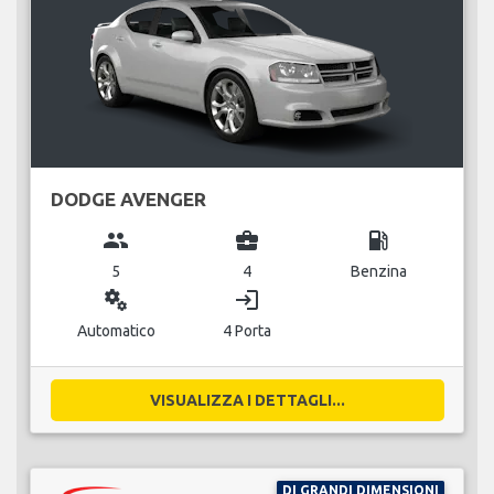
DODGE AVENGER
group
business_center
local_gas_station
5
4
Benzina
miscellaneous_services
login
Automatico
4 Porta
VISUALIZZA I DETTAGLI...
DI GRANDI DIMENSIONI