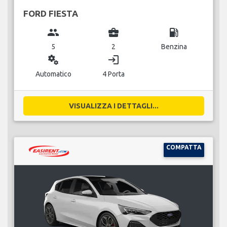
FORD FIESTA
group
business_center
local_gas_station
5
2
Benzina
miscellaneous_services
login
Automatico
4 Porta
VISUALIZZA I DETTAGLI...
COMPATTA