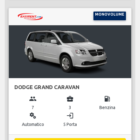
MONOVOLUME
DODGE GRAND CARAVAN
group
business_center
local_gas_station
7
3
Benzina
miscellaneous_services
login
Automatico
5 Porta