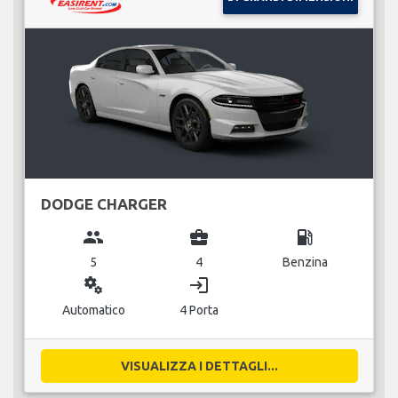
DODGE CHARGER
group
business_center
local_gas_station
5
4
Benzina
miscellaneous_services
login
Automatico
4 Porta
VISUALIZZA I DETTAGLI...