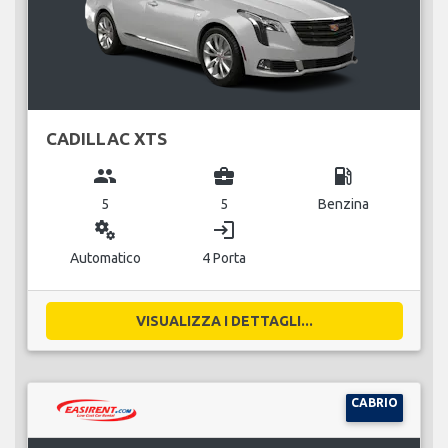
CADILLAC XTS
group
business_center
local_gas_station
5
5
Benzina
miscellaneous_services
login
Automatico
4 Porta
VISUALIZZA I DETTAGLI...
CABRIO