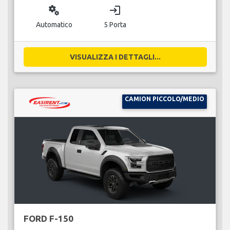
miscellaneous_services
login
Automatico
5 Porta
VISUALIZZA I DETTAGLI...
CAMION PICCOLO/MEDIO
FORD F-150