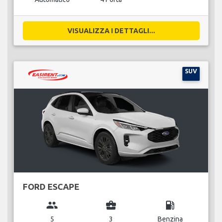
VISUALIZZA I DETTAGLI...
SUV
FORD ESCAPE
group
business_center
local_gas_station
5
3
Benzina