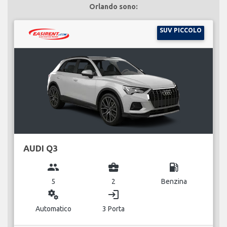
Orlando sono:
SUV PICCOLO
AUDI Q3
group
business_center
local_gas_station
5
2
Benzina
miscellaneous_services
login
Automatico
3 Porta