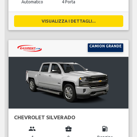
Automatico
4 Porta
VISUALIZZA I DETTAGLI...
CAMION GRANDE
CHEVROLET SILVERADO
group
business_center
local_gas_station