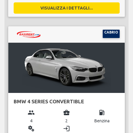
VISUALIZZA I DETTAGLI...
CABRIO
BMW 4 SERIES CONVERTIBLE
group
business_center
local_gas_station
4
2
Benzina
miscellaneous_services
login