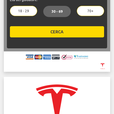
18 - 29
70+
30 - 69
CERCA