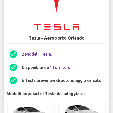
Tesla - Aeroporto Orlando
check_circle
2
Modelli Tesla
.
check_circle
Disponibile da
1 fornitori
.
check_circle
6 Tesla preventivi di autonoleggio cercati.
Modelli popolari di Tesla da noleggiare: