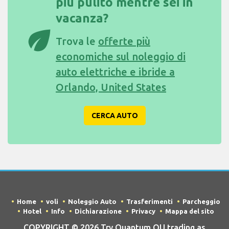
più pulito mentre sei in
vacanza?
eco
Trova le
offerte più
economiche sul noleggio di
auto elettriche e ibride a
Orlando, United States
CERCA AUTO
Home
voli
Noleggio Auto
Trasferimenti
Parcheggio
Hotel
Info
Dichiarazione
Privacy
Mappa del sito
COPYRIGHT © 2026 Try Quantum OU trading as