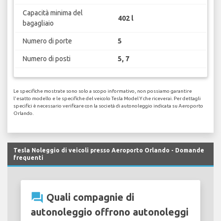
Capacità minima del
402 l
bagagliaio
Numero di porte
5
Numero di posti
5, 7
Le specifiche mostrate sono solo a scopo informativo, non possiamo garantire
l'esatto modello e le specifiche del veicolo Tesla Model Y che riceverai. Per dettagli
specifici è necessario verificare con la società di autonoleggio indicata su Aeroporto
Orlando.
Tesla Noleggio di veicoli presso Aeroporto Orlando - Domande
frequenti
question_answer
Quali compagnie di
autonoleggio offrono autonoleggi