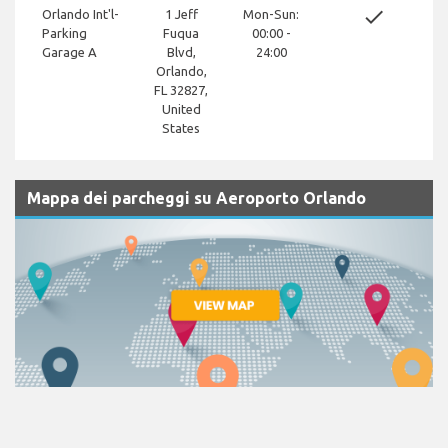
done
Orlando Int'l-
1 Jeff
Mon-Sun:
Parking
Fuqua
00:00 -
Garage A
Blvd,
24:00
Orlando,
FL 32827,
United
States
Mappa dei parcheggi su Aeroporto Orlando