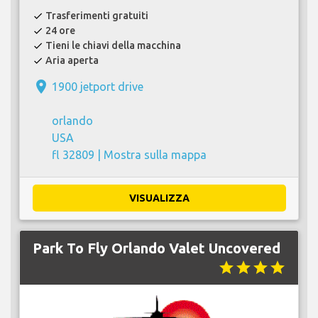
Trasferimenti gratuiti
check
24 ore
check
Tieni le chiavi della macchina
check
Aria aperta
check
place
1900 jetport drive
orlando
USA
fl 32809 |
Mostra sulla mappa
VISUALIZZA
Park To Fly Orlando Valet Uncovered
star
star
star
star