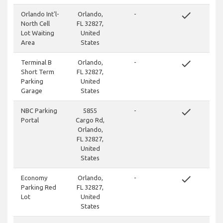
done
Orlando Int'l-
Orlando,
-
North Cell
FL 32827,
Lot Waiting
United
Area
States
done
Terminal B
Orlando,
-
Short Term
FL 32827,
Parking
United
Garage
States
done
NBC Parking
5855
-
Portal
Cargo Rd,
Orlando,
FL 32827,
United
States
done
Economy
Orlando,
-
Parking Red
FL 32827,
Lot
United
States