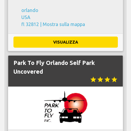
orlando
USA
fl 32812 |
Mostra sulla mappa
VISUALIZZA
Park To Fly Orlando Self Park
Uncovered
star
star
star
star