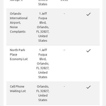
States
done
Orlando
1 Jeff
-
International
Fuqua
Airport,
Blvd,
Noise
Orlando,
Complaints
FL 32827,
United
States
done
North Park
1 Jeff
-
Place
Fuqua
Economy Lot
Blvd,
Orlando,
FL 32827,
United
States
done
Cell Phone
Orlando,
-
Waiting Lot
FL 32827,
United
States