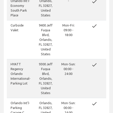
done
Orlando Int'l-
Orlando,
-
Economy
FL 32827,
South Park
United
Place
States
done
Curbside
9400 Jeff
Mon-Fri:
Valet
Fuqua
09:00 -
Blvd,
18:00
Orlando,
FL 32827,
United
States
done
HYATT
9300 Jeff
Mon-Sun:
Regency
Fuqua
00:00 -
Orlando
Blvd,
24:00
International-
Orlando,
Parking Lot
FL 32827,
United
States
done
Orlando Int'l-
Orlando,
Mon-Sun:
Parking
FL 32827,
00:00 -
Garage C
United
24:00