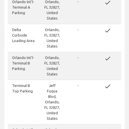
done
Orlando Int'l-
Orlando,
-
Terminal A
FL 32827,
Parking
United
States
done
Delta
Orlando,
-
Curbside
FL 32827,
Loading Area
United
States
done
Orlando Int'l-
Orlando,
-
Terminal B
FL 32827,
Parking
United
States
done
Terminal B
Jeff
-
Top Parking
Fuqua
Blvd,
Orlando,
FL 32827,
United
States