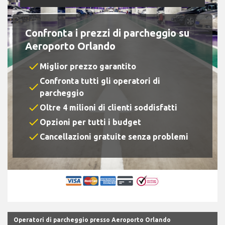
Confronta i prezzi di parcheggio su
Aeroporto Orlando
check
Miglior prezzo garantito
Confronta tutti gli operatori di
check
parcheggio
check
Oltre 4 milioni di clienti soddisfatti
check
Opzioni per tutti i budget
check
Cancellazioni gratuite senza problemi
Operatori di parcheggio presso Aeroporto Orlando