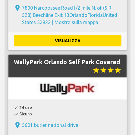
place
7800 Narcoossee Road1/2 mile N. of (S R
528) Beechline Exit 13OrlandoFloridaUnited
States 32822 |
Mostra sulla mappa
VISUALIZZA
WallyPark Orlando Self Park Covered
star
star
star
star
24 ore
check
Sicuro
check
place
5601 butler national drive