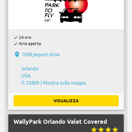
24 ore
check
Aria aperta
check
place
1900 jetport drive
orlando
USA
fl 32809 |
Mostra sulla mappa
VISUALIZZA
WallyPark Orlando Valet Covered
star
star
star
star