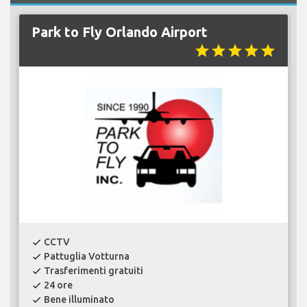
Park to Fly Orlando Airport
star
star
star
star
star
CCTV
check
Pattuglia Votturna
check
Trasferimenti gratuiti
check
24 ore
check
Bene illuminato
check