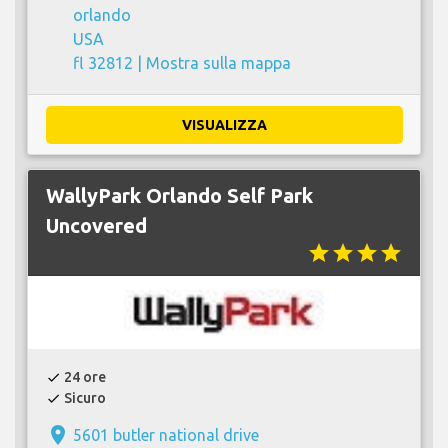
orlando
USA
fl 32812 |
Mostra sulla mappa
VISUALIZZA
WallyPark Orlando Self Park
Uncovered
star
star
star
star
24 ore
check
Sicuro
check
place
5601 butler national drive