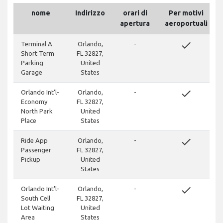
nome
Indirizzo
orari di
Per motivi
apertura
aeroportuali
done
Terminal A
Orlando,
-
Short Term
FL 32827,
Parking
United
Garage
States
done
Orlando Int'l-
Orlando,
-
Economy
FL 32827,
North Park
United
Place
States
done
Ride App
Orlando,
-
Passenger
FL 32827,
Pickup
United
States
done
Orlando Int'l-
Orlando,
-
South Cell
FL 32827,
Lot Waiting
United
Area
States