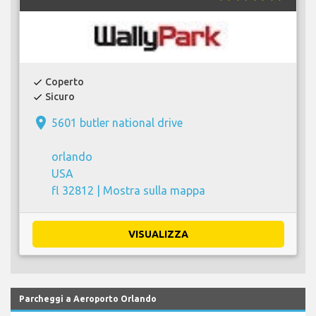
Coperto
check
Sicuro
check
place
5601 butler national drive
orlando
USA
fl 32812 |
Mostra sulla mappa
VISUALIZZA
Parcheggi a Aeroporto Orlando