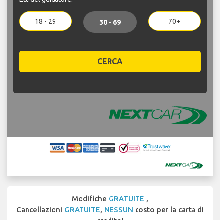
18 - 29
70+
30 - 69
CERCA
Modifiche
GRATUITE
,
Cancellazioni
GRATUITE
,
NESSUN
costo per la carta di