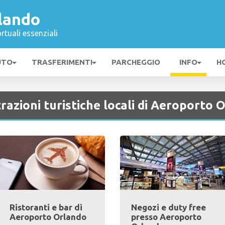
lando
rtuali essenziali
UTO
TRASFERIMENTI
PARCHEGGIO
INFO
H
trazioni turistiche locali di Aeroporto 
Ristoranti e bar di
Negozi e duty free
Aeroporto Orlando
presso Aeroporto