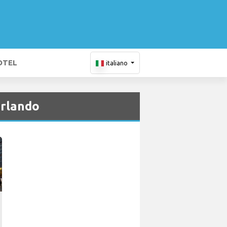
OTEL
italiano
Orlando