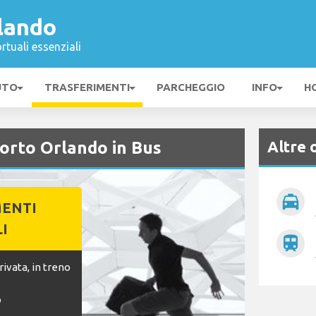
lando
rtuali essenziali
UTO
TRASFERIMENTI
PARCHEGGIO
INFO
H
Altre 
orto Orlando in Bus
local_taxi
MENTI
I
train
ivata, in treno
o