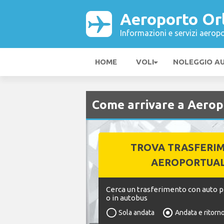
Aeroporto Or
Informazioni e servizi aeropo
HOME
VOLI
NOLEGGIO A
Come arrivare a Aerop
TROVA TRASFERI
AEROPORTUAL
Cerca un trasferimento con auto pr
o in autobus
Sola andata
Andata e ritorn