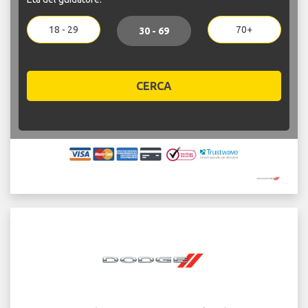
18 - 29
70+
30 - 69
CERCA