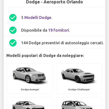
Dodge - Aeroporto Orlando
check_circle
5
Modelli Dodge
.
check_circle
Disponibile da
19 fornitori
.
check_circle
144 Dodge preventivi di autonoleggio cercati.
Modelli popolari di Dodge da noleggiare:
Dodge Avenger
Dodge Challenger