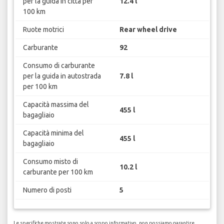
per la guida in città per
12.4 l
100 km
Ruote motrici
Rear wheel drive
Carburante
92
Consumo di carburante
per la guida in autostrada
7.8 l
per 100 km
Capacità massima del
455 l
bagagliaio
Capacità minima del
455 l
bagagliaio
Consumo misto di
10.2 l
carburante per 100 km
Numero di posti
5
Le specifiche mostrate sono solo a scopo informativo, non possiamo garantire