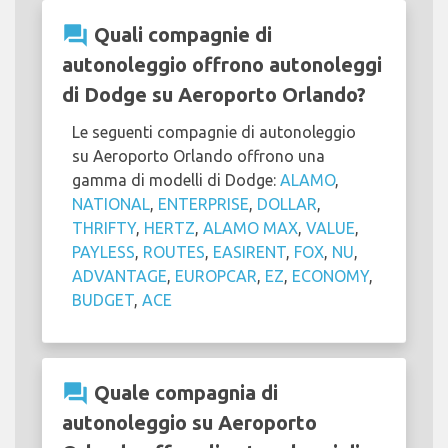
question_answer
Quali compagnie di
autonoleggio offrono autonoleggi
di Dodge su Aeroporto Orlando?
Le seguenti compagnie di autonoleggio
su Aeroporto Orlando offrono una
gamma di modelli di Dodge:
ALAMO
,
NATIONAL
,
ENTERPRISE
,
DOLLAR
,
THRIFTY
,
HERTZ
,
ALAMO MAX
,
VALUE
,
PAYLESS
,
ROUTES
,
EASIRENT
,
FOX
,
NU
,
ADVANTAGE
,
EUROPCAR
,
EZ
,
ECONOMY
,
BUDGET
,
ACE
question_answer
Quale compagnia di
autonoleggio su Aeroporto