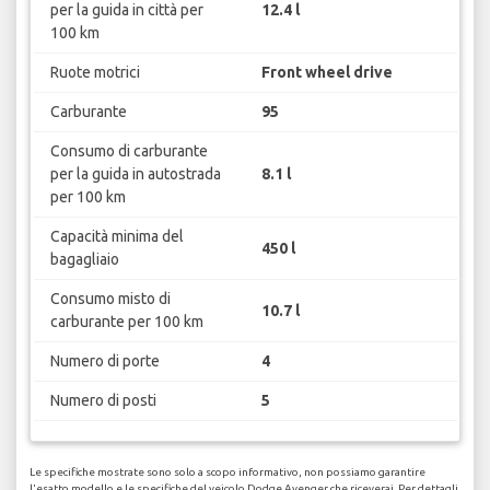
per la guida in città per
12.4 l
100 km
Ruote motrici
Front wheel drive
Carburante
95
Consumo di carburante
per la guida in autostrada
8.1 l
per 100 km
Capacità minima del
450 l
bagagliaio
Consumo misto di
10.7 l
carburante per 100 km
Numero di porte
4
Numero di posti
5
Le specifiche mostrate sono solo a scopo informativo, non possiamo garantire
l'esatto modello e le specifiche del veicolo Dodge Avenger che riceverai. Per dettagli