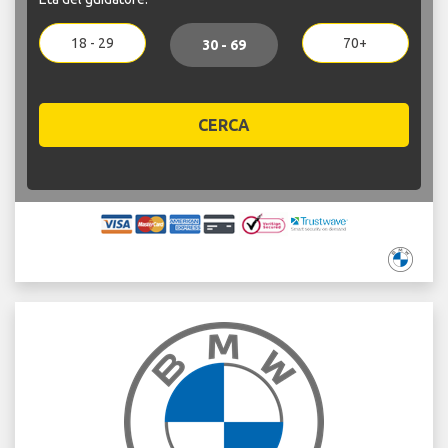
18 - 29
70+
30 - 69
CERCA