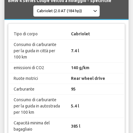
BMW 4 Series Coupe Veicoli a noleggio - Specifiche
Tipo di corpo
Cabriolet
Consumo di carburante
per la guida in città per
7.4 l
100 km
emissioni di CO2
140 g/km
Ruote motrici
Rear wheel drive
Carburante
95
Consumo di carburante
per la guida in autostrada
5.4 l
per 100 km
Capacità minima del
385 l
bagagliaio