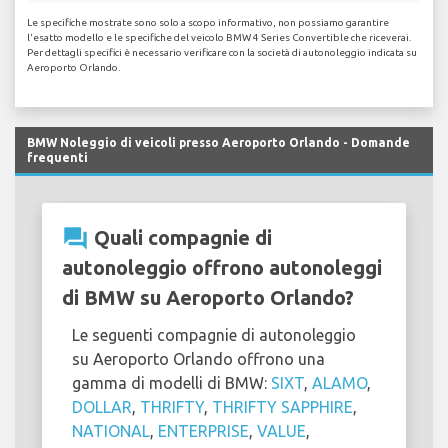
Le specifiche mostrate sono solo a scopo informativo, non possiamo garantire
l'esatto modello e le specifiche del veicolo BMW 4 Series Convertible che riceverai.
Per dettagli specifici è necessario verificare con la società di autonoleggio indicata su
Aeroporto Orlando.
BMW Noleggio di veicoli presso Aeroporto Orlando - Domande
frequenti
question_answer
Quali compagnie di
autonoleggio offrono autonoleggi
di BMW su Aeroporto Orlando?
Le seguenti compagnie di autonoleggio
su Aeroporto Orlando offrono una
gamma di modelli di BMW:
SIXT
,
ALAMO
,
DOLLAR
,
THRIFTY
,
THRIFTY SAPPHIRE
,
NATIONAL
,
ENTERPRISE
,
VALUE
,