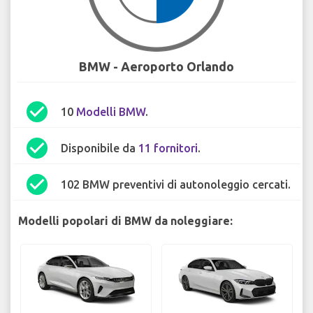
BMW - Aeroporto Orlando
check_circle
10
Modelli BMW
.
check_circle
Disponibile da
11 fornitori
.
check_circle
102 BMW preventivi di autonoleggio cercati.
Modelli popolari di BMW da noleggiare: