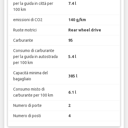
per la guida in città per
7.4 l
100 km
emissioni di CO2
140 g/km
Ruote motrici
Rear wheel drive
Carburante
95
Consumo di carburante
per la guida in autostrada
5.4 l
per 100 km
Capacità minima del
385 l
bagagliaio
Consumo misto di
6.1 l
carburante per 100 km
Numero di porte
2
Numero di posti
4