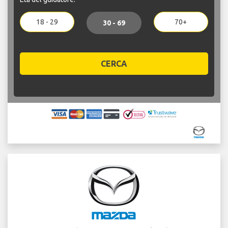
18 - 29
70+
30 - 69
CERCA