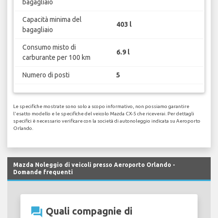
bagagliaio
Capacità minima del
403 l
bagagliaio
Consumo misto di
6.9 l
carburante per 100 km
Numero di posti
5
Le specifiche mostrate sono solo a scopo informativo, non possiamo garantire
l'esatto modello e le specifiche del veicolo Mazda CX-5 che riceverai. Per dettagli
specifici è necessario verificare con la società di autonoleggio indicata su Aeroporto
Orlando.
Mazda Noleggio di veicoli presso Aeroporto Orlando -
Domande frequenti
question_answer
Quali compagnie di