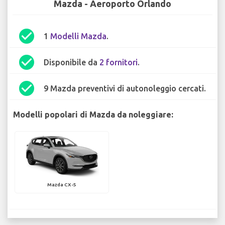
Mazda - Aeroporto Orlando
check_circle
1
Modelli Mazda
.
check_circle
Disponibile da
2 fornitori
.
check_circle
9 Mazda preventivi di autonoleggio cercati.
Modelli popolari di Mazda da noleggiare:
Mazda CX-5