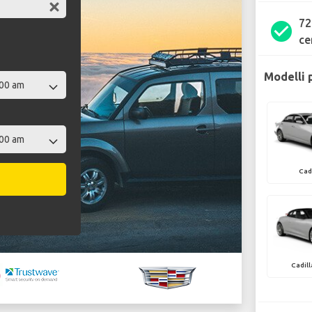
72
check_circle
ce
Modelli p
Cad
Cadill