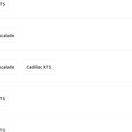
CTS
Escalade
Escalade
Cadillac XTS
XTS
XTS