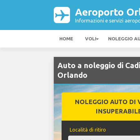
Aeroporto Or
Informazioni e servizi aeropo
HOME
VOLI
NOLEGGIO A
Auto a noleggio di Cad
Orlando
NOLEGGIO AUTO DI 
INSUPERABIL
Località di ritiro