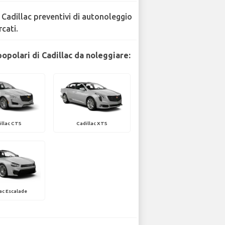
 Cadillac preventivi di autonoleggio
rcati.
opolari di Cadillac da noleggiare:
illac CTS
Cadillac XTS
ac Escalade