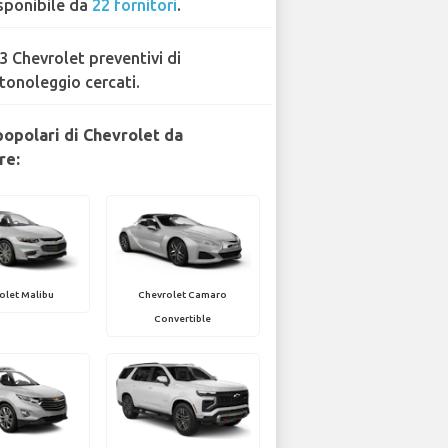
sponibile da
22 fornitori
.
3 Chevrolet preventivi di
tonoleggio cercati.
popolari di Chevrolet da
re:
olet Malibu
Chevrolet Camaro
Convertible