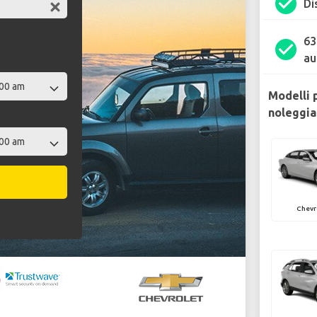
check_circle
Di
63
check_circle
au
Modelli 
noleggia
Chevr