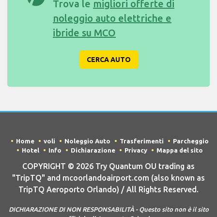
Trova le
migliori offerte di
noleggio auto elettriche e
ibride su MCO
CERCA AUTO
Home
voli
Noleggio Auto
Trasferimenti
Parcheggio
Hotel
Info
Dichiarazione
Privacy
Mappa del sito
COPYRIGHT © 2026 Try Quantum OU trading as
"TripTQ" and mcoorlandoairport.com (also known as
TripTQ Aeroporto Orlando) / All Rights Reserved.
DICHIARAZIONE DI NON RESPONSABILITÀ - Questo sito non è il sito