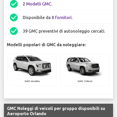
check_circle
2
Modelli GMC
.
check_circle
Disponibile da
8 fornitori
.
check_circle
39 GMC preventivi di autonoleggio cercati.
Modelli popolari di GMC da noleggiare:
GMC Acadia
GMC Yukon
GMC Noleggi di veicoli per gruppo disponibili su
Aeroporto Orlando