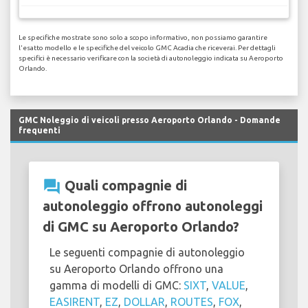
Le specifiche mostrate sono solo a scopo informativo, non possiamo garantire
l'esatto modello e le specifiche del veicolo GMC Acadia che riceverai. Per dettagli
specifici è necessario verificare con la società di autonoleggio indicata su Aeroporto
Orlando.
GMC Noleggio di veicoli presso Aeroporto Orlando - Domande
frequenti
question_answer
Quali compagnie di
autonoleggio offrono autonoleggi
di GMC su Aeroporto Orlando?
Le seguenti compagnie di autonoleggio
su Aeroporto Orlando offrono una
gamma di modelli di GMC:
SIXT
,
VALUE
,
EASIRENT
,
EZ
,
DOLLAR
,
ROUTES
,
FOX
,