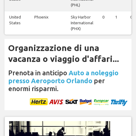
(PHL)
United
Phoenix
Sky Harbor
0
1
0
States
International
(PHX)
Organizzazione di una
vacanza o viaggio d'affari...
Prenota in anticipo
Auto a noleggio
presso Aeroporto Orlando
per
enormi risparmi.