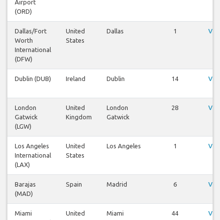
Airport
(ORD)
Dallas/Fort
United
Dallas
1
Vis
Worth
States
International
(DFW)
Dublin (DUB)
Ireland
Dublin
14
Vis
London
United
London
28
Vis
Gatwick
Kingdom
Gatwick
(LGW)
Los Angeles
United
Los Angeles
1
Vis
International
States
(LAX)
Barajas
Spain
Madrid
6
Vis
(MAD)
Miami
United
Miami
44
Vis