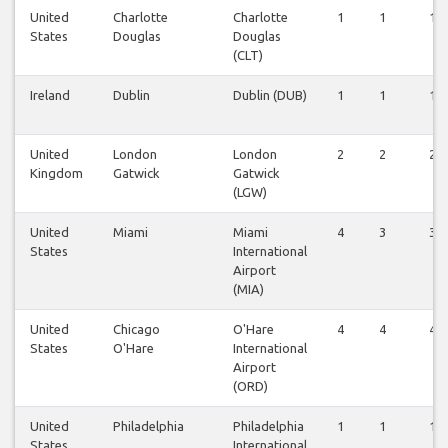
United
Charlotte
Charlotte
1
1
1
States
Douglas
Douglas
(CLT)
Ireland
Dublin
Dublin (DUB)
1
1
1
United
London
London
2
2
2
Kingdom
Gatwick
Gatwick
(LGW)
United
Miami
Miami
4
3
3
States
International
Airport
(MIA)
United
Chicago
O'Hare
4
4
4
States
O'Hare
International
Airport
(ORD)
United
Philadelphia
Philadelphia
1
1
1
States
International