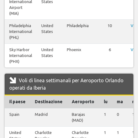
International
States
Airport
(MIA)
Philadelphia
United
Philadelphia
10
Vis
International
States
(PHL)
Sky Harbor
United
Phoenix
6
Vis
International
States
(PHX)
Voli di linea settimanali per Aeroporto Orlando
operati da Iberia
il paese
Destinazione
Aeroporto
lu
ma
m
Spain
Madrid
Barajas
1
0
1
(MAD)
United
Charlotte
Charlotte
1
1
1