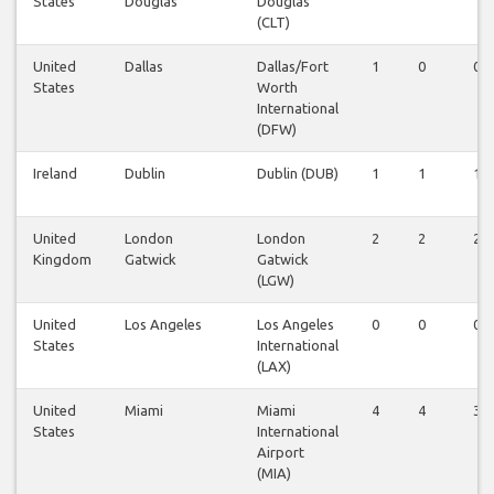
States
Douglas
Douglas
(CLT)
United
Dallas
Dallas/Fort
1
0
0
States
Worth
International
(DFW)
Ireland
Dublin
Dublin (DUB)
1
1
1
United
London
London
2
2
2
Kingdom
Gatwick
Gatwick
(LGW)
United
Los Angeles
Los Angeles
0
0
0
States
International
(LAX)
United
Miami
Miami
4
4
3
States
International
Airport
(MIA)