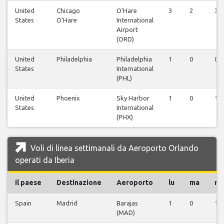
United
Chicago
O'Hare
3
2
3
States
O'Hare
International
Airport
(ORD)
United
Philadelphia
Philadelphia
1
0
0
States
International
(PHL)
United
Phoenix
Sky Harbor
1
0
1
States
International
(PHX)
Voli di linea settimanali da Aeroporto Orlando
operati da Iberia
il paese
Destinazione
Aeroporto
lu
ma
m
Spain
Madrid
Barajas
1
0
1
(MAD)