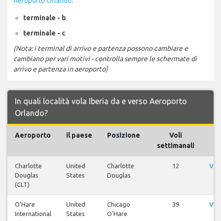
Aeroporto Orlando
:
terminale - b
terminale - c
(Nota: i terminal di arrivo e partenza possono cambiare e
cambiano per vari motivi - controlla sempre le schermate di
arrivo e partenza in aeroporto)
In quali località vola Iberia da e verso Aeroporto
Orlando?
Aeroporto
il paese
Posizione
Voli
settimanali
Charlotte
United
Charlotte
12
Vis
Douglas
States
Douglas
(CLT)
O'Hare
United
Chicago
39
Vis
International
States
O'Hare