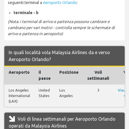
seguenti terminal a
Aeroporto Orlando
:
terminale - b
(Nota: i terminal di arrivo e partenza possono cambiare e
cambiano per vari motivi - controlla sempre le schermate di
arrivo e partenza in aeroporto)
In quali località vola Malaysia Airlines da e verso
Aeroporto Orlando?
Aeroporto
il
Posizione
Voli
Vol
paese
settimanali
Los Angeles
United
Los
3
Visual
International
States
Angeles
vol
(LAX)
Voli di linea settimanali per Aeroporto Orlando
operati da Malaysia Airlines