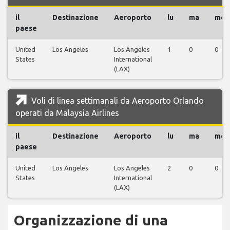
il
Destinazione
Aeroporto
lu
ma
me
paese
United
Los Angeles
Los Angeles
1
0
0
States
International
(LAX)
Voli di linea settimanali da Aeroporto Orlando
operati da Malaysia Airlines
il
Destinazione
Aeroporto
lu
ma
me
paese
United
Los Angeles
Los Angeles
2
0
0
States
International
(LAX)
Organizzazione di una