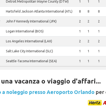
Detroit Metropolitan Wayne County (DTW)
1
1
1
Hartsfield Jackson Atlanta International (ATL)
8
8
8
y
John F Kennedy International (JFK)
2
2
2
Logan International (BOS)
1
1
1
Los Angeles International (LAX)
2
2
2
Salt Lake City International (SLC)
1
1
1
Seattle-Tacoma International (SEA)
1
1
1
una vacanza o viaggio d'affari...
 a noleggio presso Aeroporto Orlando
per 