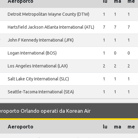
Aeroporto
lu
ma
me
Detroit Metropolitan Wayne County (DTW)
1
1
1
Hartsfield Jackson Atlanta International (ATL)
7
7
7
y
John F Kennedy International (JFK)
1
1
1
Logan International (BOS)
1
0
0
Los Angeles International (LAX)
2
2
2
Salt Lake City International (SLC)
1
1
1
Seattle-Tacoma International (SEA)
1
1
1
Aeroporto Orlando operati da Korean Air
Aeroporto
lu
ma
me