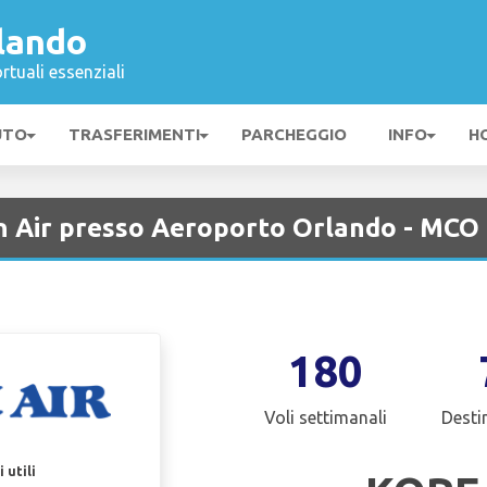
lando
rtuali essenziali
UTO
TRASFERIMENTI
PARCHEGGIO
INFO
H
n Air presso Aeroporto Orlando - MCO
180
Voli settimanali
Desti
 utili