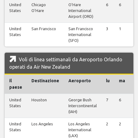
United
Chicago
O'Hare
6
6
6
States
O'Hare
International
Airport (ORD)
United
San Francisco
San Francisco
3
1
2
States
International
(SFO)
Voli di linea settimanali da Aeroporto Orlando
operati da Air New Zealand
il
Destinazione
Aeroporto
lu
ma
m
paese
United
Houston
George Bush
7
6
6
States
Intercontinental
(IAH)
United
Los Angeles
Los Angeles
2
2
2
States
International
(LAX)