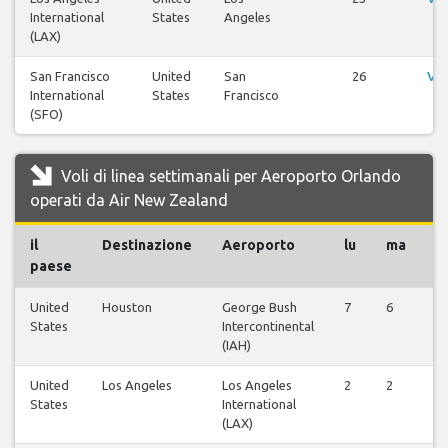
International
States
Angeles
(LAX)
San Francisco
United
San
26
Vis
International
States
Francisco
(SFO)
Voli di linea settimanali per Aeroporto Orlando
operati da Air New Zealand
il
Destinazione
Aeroporto
lu
ma
m
paese
United
Houston
George Bush
7
6
6
States
Intercontinental
(IAH)
United
Los Angeles
Los Angeles
2
2
2
States
International
(LAX)