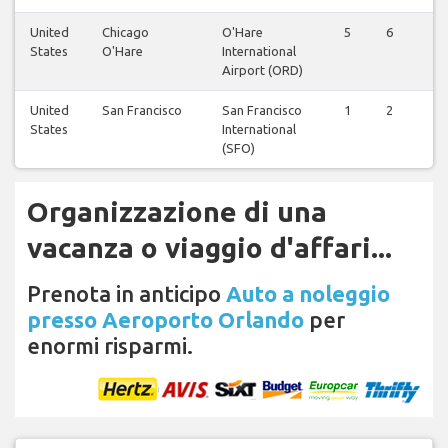
United
Chicago
O'Hare
5
6
6
States
O'Hare
International
Airport (ORD)
United
San Francisco
San Francisco
1
2
2
States
International
(SFO)
Organizzazione di una
vacanza o viaggio d'affari...
Prenota in anticipo
Auto a noleggio
presso Aeroporto Orlando
per
enormi risparmi.