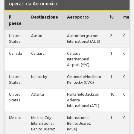
operati da Aeromexico
il
Destinazione
Aeroporto
lu
ma
paese
United
Austin
Austin-bergstrom
2
0
States
International (AUS)
Canada
Calgary
Calgary
1
0
International
Airport (YYC)
United
Kentucky
Cincinnati/Northern
1
0
States
Kentucky (CVG)
United
Atlanta
Hartsfield Jackson
10
0
States
Atlanta
International (ATL)
Mexico
Mexico City
Internacional
1
0
Internacional
Benito Juarez
Benito Juarez
(MEX)