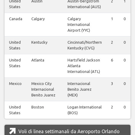
United
Austin
Austin-bergstrom
2
1
States
International (AUS)
Canada
Calgary
Calgary
1
0
International
Airport (YYC)
United
Kentucky
Cincinnati/Northern
2
0
States
Kentucky (CVG)
United
Atlanta
Hartsfield Jackson
6
0
States
Atlanta
International (ATL)
Mexico
Mexico City
Internacional
3
0
Internacional
Benito Juarez
Benito Juarez
(MEX)
United
Boston
Logan International
2
0
States
(BOS)
Voli di linea settimanali da Aeroporto Orlando