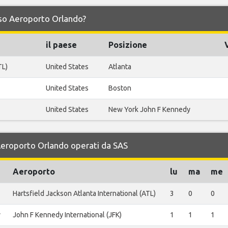
erso Aeroporto Orlando?
il paese
Posizione
TL)
United States
Atlanta
United States
Boston
United States
New York John F Kennedy
 Aeroporto Orlando operati da SAS
Aeroporto
lu
ma
me
Hartsfield Jackson Atlanta International (ATL)
3
0
0
y
John F Kennedy International (JFK)
1
1
1