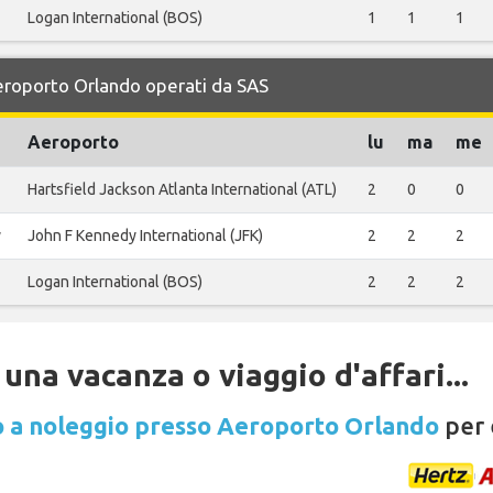
Logan International (BOS)
1
1
1
Aeroporto Orlando operati da SAS
Aeroporto
lu
ma
me
Hartsfield Jackson Atlanta International (ATL)
2
0
0
y
John F Kennedy International (JFK)
2
2
2
Logan International (BOS)
2
2
2
una vacanza o viaggio d'affari...
 a noleggio presso Aeroporto Orlando
per 