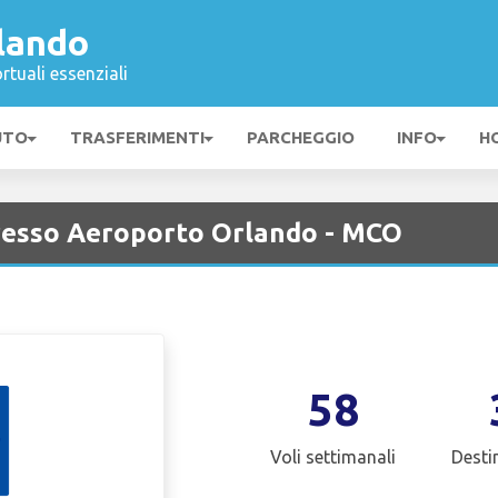
lando
rtuali essenziali
UTO
TRASFERIMENTI
PARCHEGGIO
INFO
H
resso Aeroporto Orlando - MCO
58
Voli settimanali
Desti