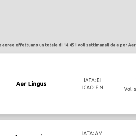
aeree effettuano un totale di 14.451 voli settimanali da e per A
IATA: EI
Aer Lingus
ICAO: EIN
Voli 
IATA: AM