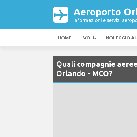
Aeroporto Or
Informazioni e servizi aeropo
HOME
VOLI
NOLEGGIO A
Quali compagnie aeree
Orlando - MCO?