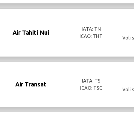
IATA: TN
Air Tahiti Nui
ICAO: THT
Voli 
IATA: TS
Air Transat
ICAO: TSC
Voli 