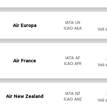
IATA: UX
Air Europa
ICAO: AEA
Voli 
IATA: AF
Air France
ICAO: AFR
Voli 
IATA: NZ
Air New Zealand
ICAO: ANZ
Voli 