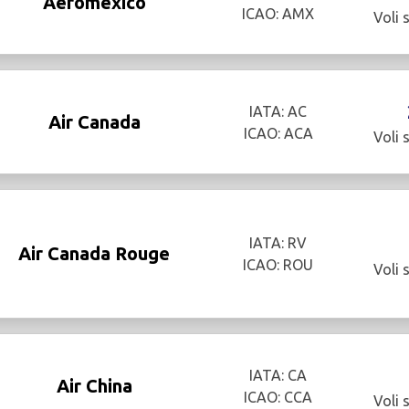
Aeromexico
ICAO: AMX
Voli 
IATA: AC
Air Canada
ICAO: ACA
Voli 
IATA: RV
Air Canada Rouge
ICAO: ROU
Voli 
IATA: CA
Air China
ICAO: CCA
Voli 