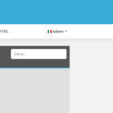
OTEL
italiano